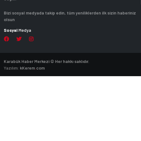
Bizi sosyal medyada takip edin, tüm yeniliklerden ilk sizin haberiniz
olsun
Sosyal
Medya
Karabük Haber Merkezi © Her hakkı saklıdır.
Yazılım:
k
Kerem
.
com