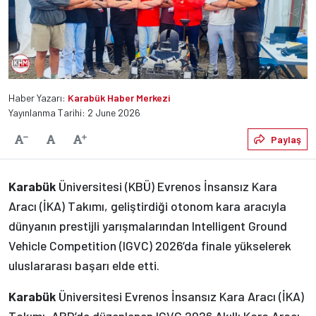
Haber Yazarı:
Karabük Haber Merkezi
Yayınlanma Tarihi: 2 June 2026
Varsayılan
Paylaş
Yazıyı Küçült
Yazıyı Büyüt
Karabük
Üniversitesi (KBÜ) Evrenos İnsansız Kara
Aracı (İKA) Takımı, geliştirdiği otonom kara aracıyla
dünyanın prestijli yarışmalarından Intelligent Ground
Vehicle Competition (IGVC) 2026’da finale yükselerek
uluslararası başarı elde etti.
Karabük
Üniversitesi Evrenos İnsansız Kara Aracı (İKA)
Takımı, ABD’de düzenlenen IGVC 2026 Akıllı Kara Aracı