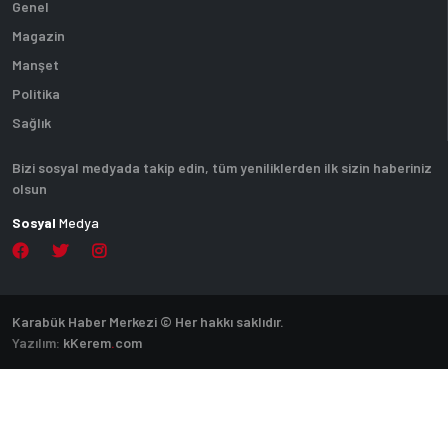
Genel
Magazin
Manşet
Politika
Sağlık
Bizi sosyal medyada takip edin, tüm yeniliklerden ilk sizin haberiniz
olsun
Sosyal
Medya
Karabük Haber Merkezi © Her hakkı saklıdır.
Yazılım:
k
Kerem
.
com