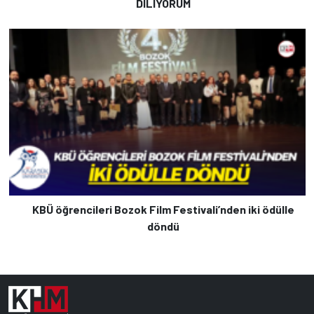
DİLİYORUM
KBÜ öğrencileri Bozok Film Festivali’nden iki ödülle
döndü