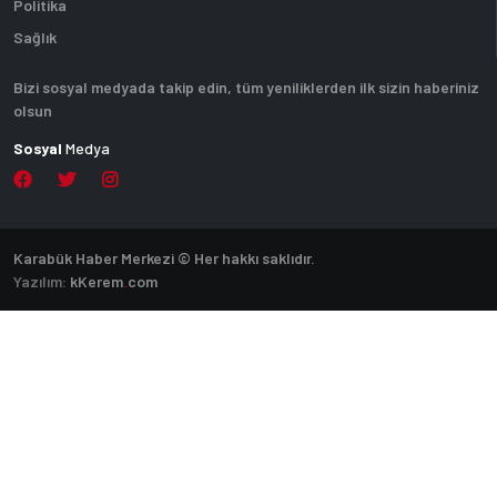
Politika
Sağlık
Bizi sosyal medyada takip edin, tüm yeniliklerden ilk sizin haberiniz
olsun
Sosyal
Medya
Karabük Haber Merkezi © Her hakkı saklıdır.
Yazılım:
k
Kerem
.
com