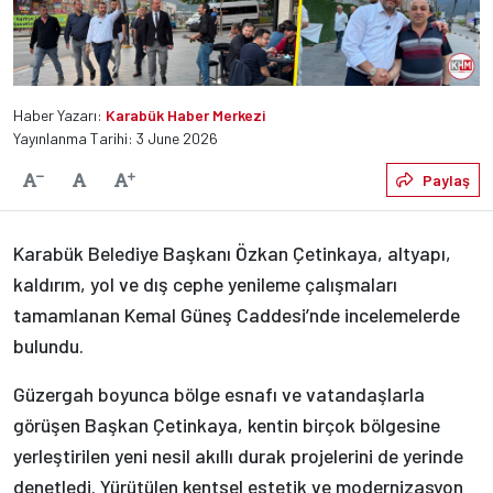
Haber Yazarı:
Karabük Haber Merkezi
Yayınlanma Tarihi: 3 June 2026
Varsayılan
Paylaş
Yazıyı Küçült
Yazıyı Büyüt
Karabük Belediye Başkanı Özkan Çetinkaya, altyapı,
kaldırım, yol ve dış cephe yenileme çalışmaları
tamamlanan Kemal Güneş Caddesi’nde incelemelerde
bulundu.
Güzergah boyunca bölge esnafı ve vatandaşlarla
görüşen Başkan Çetinkaya, kentin birçok bölgesine
yerleştirilen yeni nesil akıllı durak projelerini de yerinde
denetledi. Yürütülen kentsel estetik ve modernizasyon