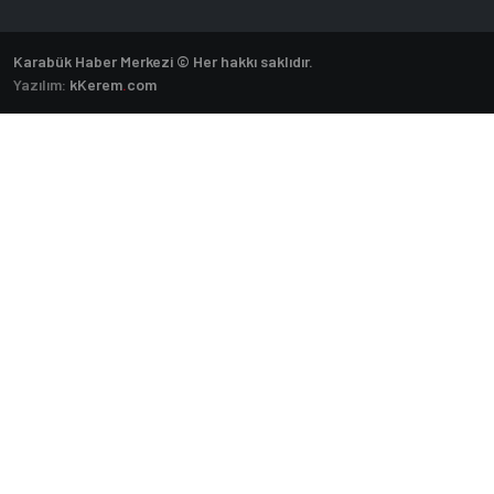
Karabük Haber Merkezi © Her hakkı saklıdır.
Yazılım:
k
Kerem
.
com