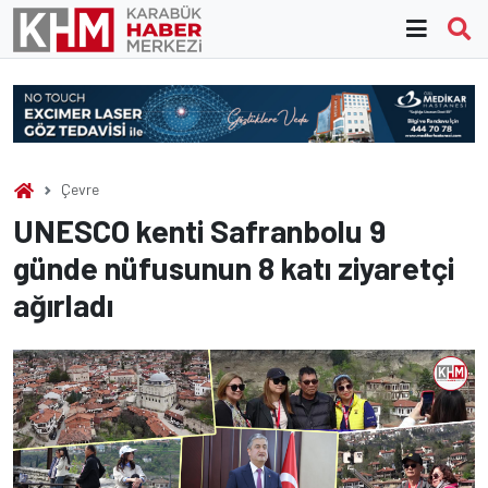
Skip
to
content
Çevre
UNESCO kenti Safranbolu 9
günde nüfusunun 8 katı ziyaretçi
ağırladı