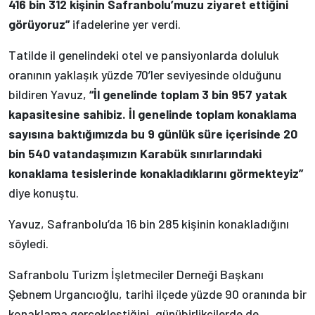
416 bin 312 kişinin Safranbolu’muzu ziyaret ettiğini
görüyoruz”
ifadelerine yer verdi.
Tatilde il genelindeki otel ve pansiyonlarda doluluk
oranının yaklaşık yüzde 70’ler seviyesinde olduğunu
bildiren Yavuz,
“İl genelinde toplam 3 bin 957 yatak
kapasitesine sahibiz. İl genelinde toplam konaklama
sayısına baktığımızda bu 9 günlük süre içerisinde 20
bin 540 vatandaşımızın Karabük sınırlarındaki
konaklama tesislerinde konakladıklarını görmekteyiz”
diye konuştu.
Yavuz, Safranbolu’da 16 bin 285 kişinin konakladığını
söyledi.
Safranbolu Turizm İşletmeciler Derneği Başkanı
Şebnem Urgancıoğlu, tarihi ilçede yüzde 90 oranında bir
konaklama gerçekleştiğini, günübirlikçilerde de