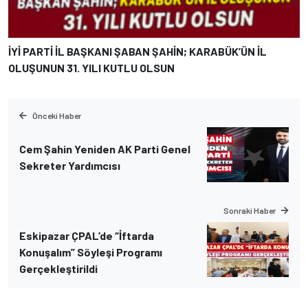
İYİ PARTİ İL BAŞKANI ŞABAN ŞAHİN; KARABÜK’ÜN İL
OLUŞUNUN 31. YILI KUTLU OLSUN
Önceki Haber
Cem Şahin Yeniden AK Parti Genel
Sekreter Yardımcısı
Sonraki Haber
Eskipazar ÇPAL’de “İftarda
Konuşalım” Söyleşi Programı
Gerçekleştirildi