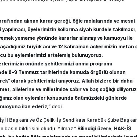
rafından alınan karar gereği, öğle molalarında ve mesai
yapılması, üyelerimizin kollarına siyah kurdele takılması,
yemek yememe yönünde kararlar alınmış ve kamuoyu ile
aşadığımız büyük acı ve 12 kahraman askerimizin metan 
cu bu eylemlerimizi ertelemiş bulunuyoruz.
rlerimizin önünde şehitlerimizi anma programı
de 8-9 Temmuz tarihlerinde kamuda örgütlü olunan
rek” olarak şehitlerimizi anıyoruz.
Allah bizlere bir daha
t, ailelerine ve milletimize sabır ve baş sağlığı diliyoruz
cağımız olan eylemler konusunda önümüzdeki günlerde
uoyuna ilan ederiz,”
dedi.
 İş İl Başkanı ve Öz Çelik-İş Sendikası Karabük Şube Başkan
n basın bildirisini okudu. Yılmaz
“ Bilindiği üzere, HAK-İŞ
, bu hafta öğle molalarında ve mesai bitimlerinde işyeri