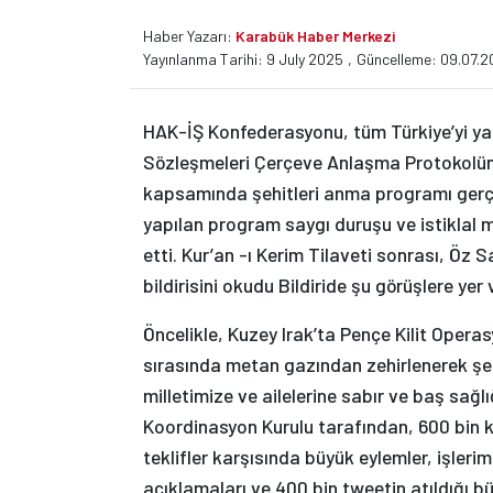
Haber Yazarı:
Karabük Haber Merkezi
Yayınlanma Tarihi: 9 July 2025
,
Güncelleme: 09.07.2
HAK-İŞ Konfederasyonu, tüm Türkiye’yi ya
Sözleşmeleri Çerçeve Anlaşma Protokolünd
kapsamında şehitleri anma programı gerçe
yapılan program saygı duruşu ve istiklal m
etti. Kur’an -ı Kerim Tilaveti sonrası, Ö
bildirisini okudu Bildiride şu görüşlere yer v
Öncelikle, Kuzey Irak’ta Pençe Kilit Oper
sırasında metan gazından zehirlenerek şe
milletimize ve ailelerine sabır ve baş sağl
Koordinasyon Kurulu tarafından, 600 bin 
teklifler karşısında büyük eylemler, işleri
açıklamaları ve 400 bin tweetin atıldığı 