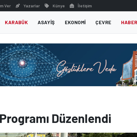
m Ver
Yazarlar
Künye
İletişim
KARABÜK
ASAYIŞ
EKONOMI
ÇEVRE
HABER
 Programı Düzenlendi