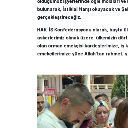
olduğumuz işyerlerinde öğle molaları ve 
bulunarak, İstiklal Marşı okuyacak ve Şehi
gerçekleştireceğiz.
HAK-İŞ Konfederasyonu olarak, başta ül
askerlerimiz olmak üzere, ülkemizin dört
olan orman emekçisi kardeşlerimize, iş 
emekçilerimize yüce Allah’tan rahmet, yak