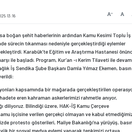
Vars
Yazıyı Küçült
025 13:16
sa boğan şehit haberlerinin ardından Kamu Kesimi Toplu İş
e sürecin tıkanması nedeniyle gerçekleştirdiği eylemler
kleştirdi. Karabük’te Eğitim ve Araştırma Hastanesi önün
arşı ile başladı. Program, Kur’an -ı Kerim Tilaveti ile devam
z Sağlık İş Sendika Şube Başkanı Damla Yılmaz Ekemen, basın
erildi:
asyonları kapsamında bir mağarada gerçekleştirilen operasy
hadete eren kahraman askerlerimizi rahmetle anıyor,
ığı diliyoruz. Bilindiği üzere, HAK-İŞ Kamu Çerçeve
kamu işçisine verilen gerçekçi olmayan ve kabul etmediğimi
mizde protesto gösterileri, Maliye Bakanlığı’na yürüyüş, bası
büyük bir sosyal medya eylemi yaparak tepkimizi ortaya