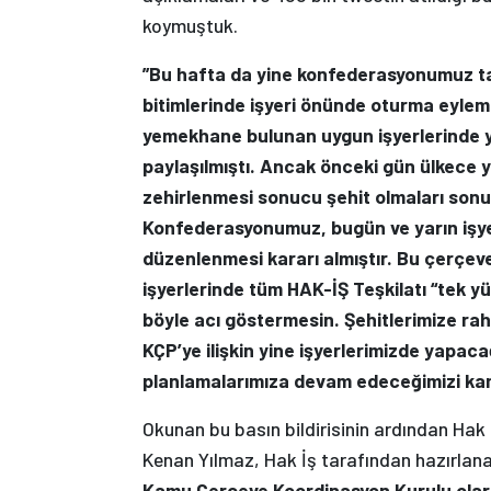
koymuştuk.
”Bu hafta da yine konfederasyonumuz ta
bitimlerinde işyeri önünde oturma eylemi 
yemekhane bulunan uygun işyerlerinde 
paylaşılmıştı.
Ancak önceki gün ülkece y
zehirlenmesi sonucu şehit olmaları sonu
Konfederasyonumuz, bugün ve yarın işye
düzenlenmesi kararı almıştır.
Bu çerçeve
işyerlerinde tüm HAK-İŞ Teşkilatı “tek yü
böyle acı göstermesin. Şehitlerimize rahme
KÇP’ye ilişkin yine işyerlerimizde yapa
planlamalarımıza devam edeceğimizi kam
Okunan bu basın bildirisinin ardından Hak
Kenan Yılmaz, Hak İş tarafından hazırlana
Kamu Çerçeve Koordinasyon Kurulu olarak