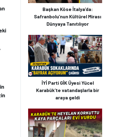
an
Başkan Köse İtalya’da:
Safranbolu’nun Kültürel Mirası
Dünyaya Tanıtılıyor
eki
,
İYİ Parti GİK Üyesi Yücel
in
Karabük’te vatandaşlarla bir
zin
araya geldi