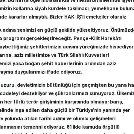
mizin kollarına siyah kurdele takılması, yemekhane bulun
 kararlar almıştık. Bizler HAK-İŞ’li emekçiler olarak;
k adına sesimizi en güçlü şekilde yükseltiyoruz. Önümüzd
ma programı gerçekleştireceğiz.
Pençe-Kilit Harekâtı
bettiğimiz şehitlerimizin acısını yüreğimizde hissediyor
arına, aziz milletimize ve Türk Silahlı Kuvvetleri
emizi yasa boğan şehit haberlerinin ardından aziz
yanışma duygularımızı ifade ediyoruz.
 huzuru, devletimizin bütünlüğü için geçmişten bu yana ha
ücadeleyi destekliyor ve şükranlarımızı sunuyoruz.
Ülkemi
 her türlü terör girişiminin karşısında olmaya; barış,
inde inşa edilen daha güçlü bir Türkiye’nin yanında yer
e yolunda atılan tarihi adımı ve olumlu gelişmeleri
mlanmasını temenni ediyoruz.
81 ilde kamuda örgütlü