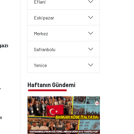
Eflani
Eskipazar
Merkez
gazı
Safranbolu
Yenice
Haftanın Gündemi
.
ı