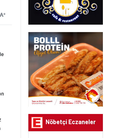
ayılan
Yazıyı Büyüt
de
on
z
Nöbetçi Eczaneler
n