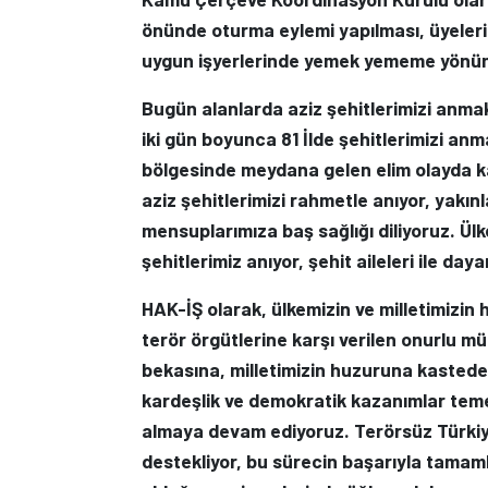
önünde oturma eylemi yapılması, üyeleri
uygun işyerlerinde yemek yememe yönünde
Bugün alanlarda aziz şehitlerimizi anma
iki gün boyunca 81 İlde şehitlerimizi an
bölgesinde meydana gelen elim olayda kay
aziz şehitlerimizi rahmetle anıyor, yakınl
mensuplarımıza baş sağlığı diliyoruz.
Ülk
şehitlerimiz anıyor, şehit aileleri ile da
HAK-İŞ olarak, ülkemizin ve milletimizin
terör örgütlerine karşı verilen onurlu m
bekasına, milletimizin huzuruna kasteden
kardeşlik ve demokratik kazanımlar temel
almaya devam ediyoruz.
Terörsüz Türkiy
destekliyor, bu sürecin başarıyla tama