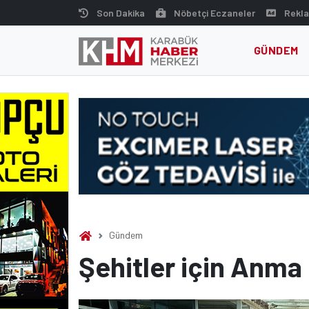
Skip
Son Dakika
Nöbetçi Eczaneler
Rekla
to
content
GÜNDEM
Gündem
Şehitler için Anma