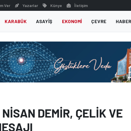
m Ver
Yazarlar
Künye
İletişim
KARABÜK
ASAYIŞ
EKONOMI
ÇEVRE
HABER
 NİSAN DEMİR, ÇELİK VE
MESAJI