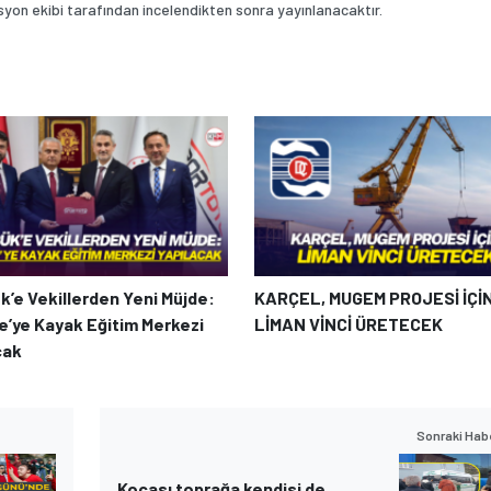
on ekibi tarafından incelendikten sonra yayınlanacaktır.
k’e Vekillerden Yeni Müjde:
KARÇEL, MUGEM PROJESİ İÇİ
e’ye Kayak Eğitim Merkezi
LİMAN VİNCİ ÜRETECEK
cak
Sonraki Hab
Kocası toprağa kendisi de