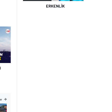
ERKENLİK
N
er