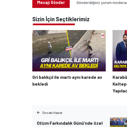
Mesajı Gönder
Gönderdiğiniz yorum moderasy
Sizin İçin Seçtiklerimiz
Gri balıkçıl ile martı aynı karede av
Karabü
bekledi
Keltep
Yapıla
Önceki Haber
Otizm Farkındalık Günü’nde özel