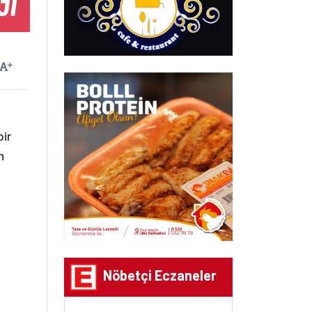
ayılan
Yazıyı Büyüt
bir
n
Nöbetçi Eczaneler