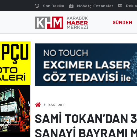
Skip
Son Dakika
Nöbetçi Eczaneler
Rekla
to
content
GÜNDEM
Ekonomi
SAMİ TOKAN’DAN 3
SANAYİ BAYRAMI 