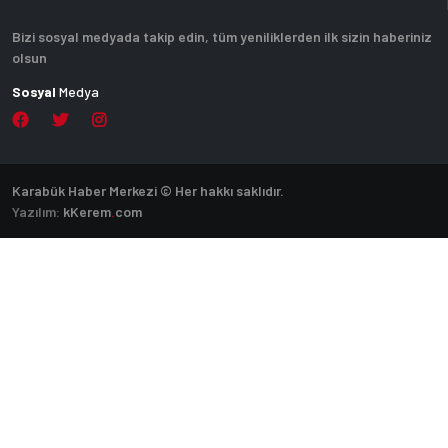
Bizi sosyal medyada takip edin, tüm yeniliklerden ilk sizin haberiniz
olsun
Sosyal
Medya
Karabük Haber Merkezi © Her hakkı saklıdır.
Yazılım:
k
Kerem
.
com