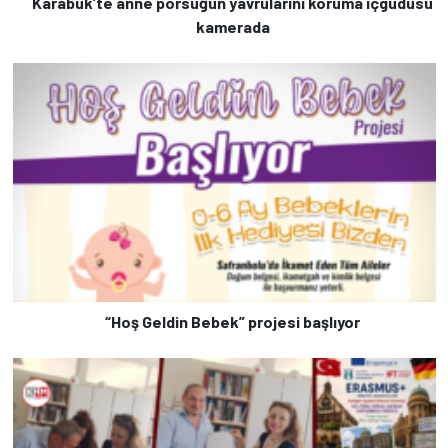
Karabük’te anne porsuğun yavrularını koruma içgüdüsü
kamerada
“Hoş Geldin Bebek” projesi başlıyor