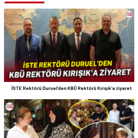
İSTE Rektörü Duruel’den KBÜ Rektörü Kırışık’a ziyaret