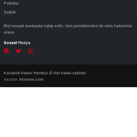
Politika
Sağlık
Bizi sosyal medyada takip edin, tüm yeniliklerden ilk sizin haberiniz
olsun
Sosyal
Medya
Karabük Haber Merkezi © Her hakkı saklıdır.
Yazılım:
k
Kerem
.
com