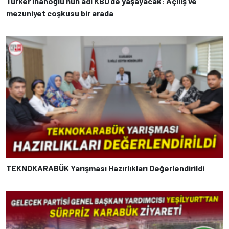
Türker İnanoğlu’nun adı KBÜ’de yaşayacak: Açılış ve
mezuniyet coşkusu bir arada
TEKNOKARABÜK Yarışması Hazırlıkları Değerlendirildi