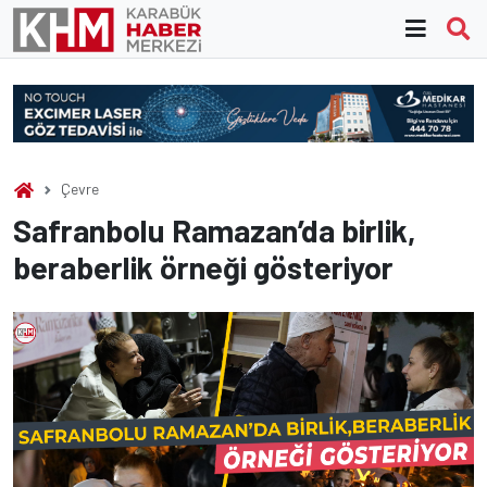
Skip
to
content
Çevre
Safranbolu Ramazan’da birlik,
beraberlik örneği gösteriyor