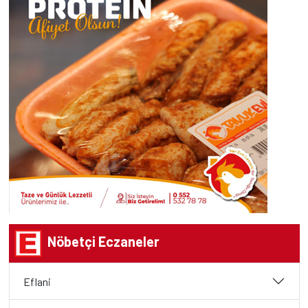
Nöbetçi Eczaneler
Eflani