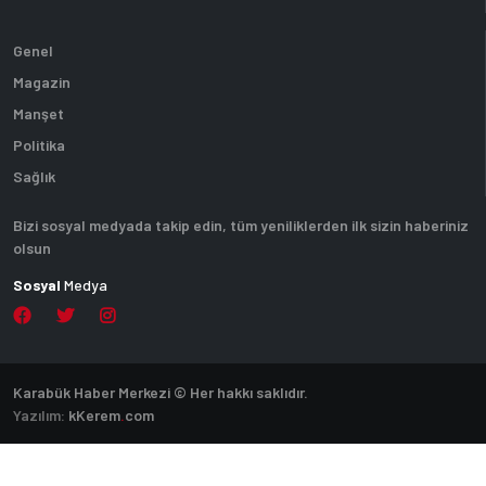
Genel
Magazin
Manşet
Politika
Sağlık
Bizi sosyal medyada takip edin, tüm yeniliklerden ilk sizin haberiniz
olsun
Sosyal
Medya
Karabük Haber Merkezi © Her hakkı saklıdır.
Yazılım:
k
Kerem
.
com