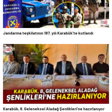
Jandarma teşkilatının 187. yılı Karabük’te kutlandı
Karabük, 8. Geleneksel Aladağ Şenlikleri’ne hazırlanıyor