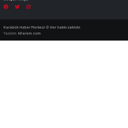
Karabük Haber Merkezi © Her hakkı saklıdır.
Yazılım:
k
Kerem
.
com