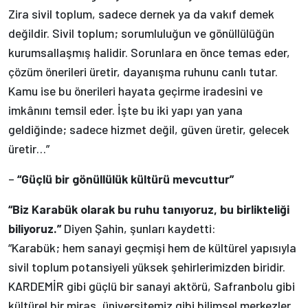
Zira sivil toplum, sadece dernek ya da vakıf demek
değildir. Sivil toplum; sorumluluğun ve gönüllülüğün
kurumsallaşmış halidir. Sorunlara en önce temas eder,
çözüm önerileri üretir, dayanışma ruhunu canlı tutar.
Kamu ise bu önerileri hayata geçirme iradesini ve
imkânını temsil eder. İşte bu iki yapı yan yana
geldiğinde; sadece hizmet değil, güven üretir, gelecek
üretir…”
–
“Güçlü bir gönüllülük kültürü mevcuttur”
“Biz Karabük olarak bu ruhu tanıyoruz, bu birlikteliği
biliyoruz.”
Diyen Şahin, şunları kaydetti:
“Karabük; hem sanayi geçmişi hem de kültürel yapısıyla
sivil toplum potansiyeli yüksek şehirlerimizden biridir.
KARDEMİR gibi güçlü bir sanayi aktörü, Safranbolu gibi
kültürel bir miras, üniversitemiz gibi bilimsel merkezler