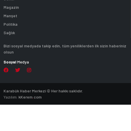
Magazin
Manşet
Politika
Sağlık
Bizi sosyal medyada takip edin, tüm yeniliklerden ilk sizin haberiniz
olsun
Sosyal
Medya
Karabük Haber Merkezi © Her hakkı saklıdır.
Yazılım:
k
Kerem
.
com