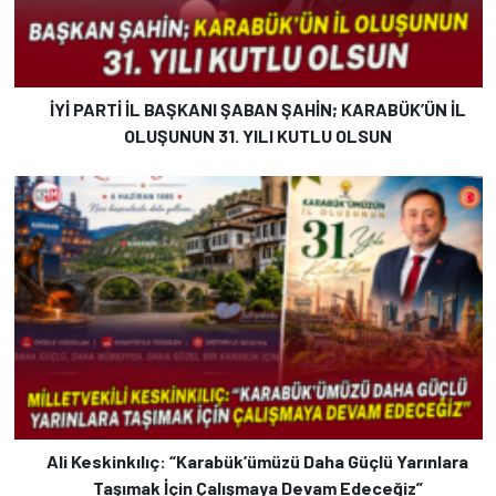
İYİ PARTİ İL BAŞKANI ŞABAN ŞAHİN; KARABÜK’ÜN İL
OLUŞUNUN 31. YILI KUTLU OLSUN
Ali Keskinkılıç: “Karabük’ümüzü Daha Güçlü Yarınlara
Taşımak İçin Çalışmaya Devam Edeceğiz”