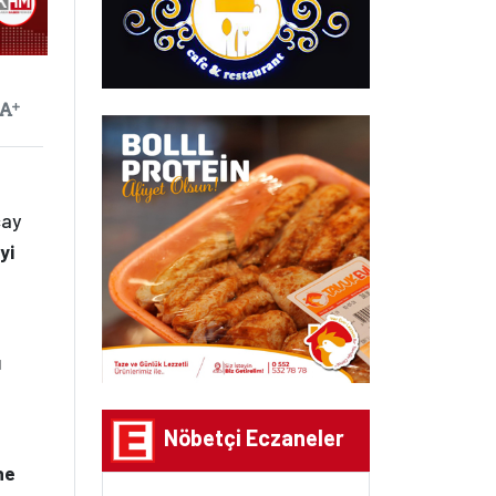
ayılan
Yazıyı Büyüt
çay
yi
ı
Nöbetçi Eczaneler
ne