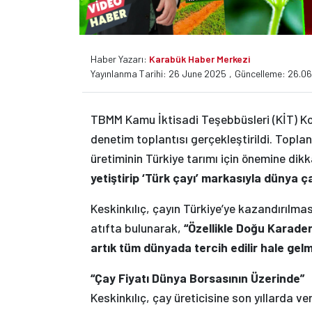
Haber Yazarı:
Karabük Haber Merkezi
Yayınlanma Tarihi: 26 June 2025
,
Güncelleme: 26.06
TBMM Kamu İktisadi Teşebbüsleri (KİT) K
denetim toplantısı gerçekleştirildi. Topl
üretiminin Türkiye tarımı için önemine dik
yetiştirip ‘Türk çayı’ markasıyla dünya 
Keskinkılıç, çayın Türkiye’ye kazandırılma
atıfta bulunarak,
“Özellikle Doğu Karaden
artık tüm dünyada tercih edilir hale gelm
“Çay Fiyatı Dünya Borsasının Üzerinde”
Keskinkılıç, çay üreticisine son yıllarda ve