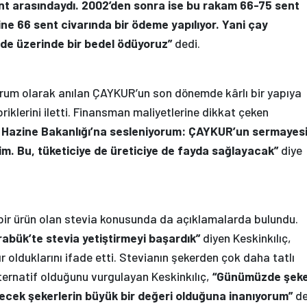
ent arasındaydı. 2002’den sonra ise bu rakam 66-75 sent
ine 66 sent civarında bir ödeme yapılıyor. Yani çay
 de üzerinde bir bedel ödüyoruz”
dedi.
 kurum olarak anılan ÇAYKUR’un son dönemde kârlı bir yapıya
klerini iletti. Finansman maliyetlerine dikkat çeken
e Hazine Bakanlığı’na sesleniyorum: ÇAYKUR’un sermayesi
lim. Bu, tüketiciye de üreticiye de fayda sağlayacak”
diye
if bir ürün olan stevia konusunda da açıklamalarda bulundu.
rabük’te stevia yetiştirmeyi başardık”
diyen Keskinkılıç,
lduklarını ifade etti. Stevianın şekerden çok daha tatlı
lternatif olduğunu vurgulayan Keskinkılıç,
“Günümüzde şek
lecek şekerlerin büyük bir değeri olduğuna inanıyorum”
de