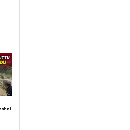
:
isabet