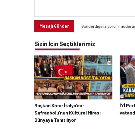
Mesajı Gönder
Gönderdiğiniz yorum moderasy
Sizin İçin Seçtiklerimiz
Başkan Köse İtalya’da:
İYİ Par
Safranbolu’nun Kültürel Mirası
vatanda
Dünyaya Tanıtılıyor