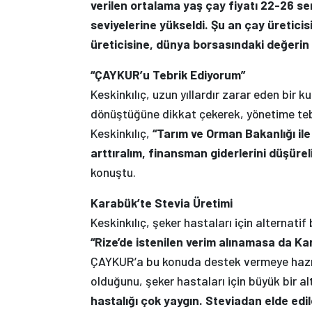
verilen ortalama yaş çay fiyatı 22-26 s
seviyelerine yükseldi. Şu an çay üreticis
üreticisine, dünya borsasındaki değerin
“ÇAYKUR’u Tebrik Ediyorum”
Keskinkılıç, uzun yıllardır zarar eden bir
dönüştüğüne dikkat çekerek, yönetime tebri
Keskinkılıç,
“Tarım ve Orman Bakanlığı il
arttıralım, finansman giderlerini düşüre
konuştu.
Karabük’te Stevia Üretimi
Keskinkılıç, şeker hastaları için alternat
“Rize’de istenilen verim alınamasa da Ka
ÇAYKUR’a bu konuda destek vermeye hazır o
olduğunu, şeker hastaları için büyük bir a
hastalığı çok yaygın. Steviadan elde edi