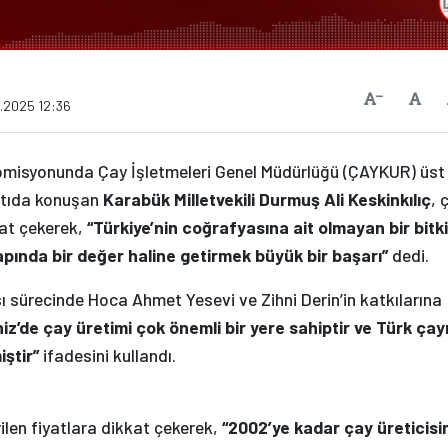
Vars
Yazıyı Küçült
.2025 12:36
omisyonunda Çay İşletmeleri Genel Müdürlüğü (ÇAYKUR) üst
antıda konuşan
Karabük Milletvekili Durmuş Ali Keskinkılıç
, 
kat çekerek,
“Türkiye’nin coğrafyasına ait olmayan bir bitki
çapında bir değer haline getirmek büyük bir başarı”
dedi.
sı sürecinde Hoca Ahmet Yesevi ve Zihni Derin’in katkılarına
iz’de çay üretimi çok önemli bir yere sahiptir ve Türk çay
iştir”
ifadesini kullandı.
rilen fiyatlara dikkat çekerek,
“2002’ye kadar çay üreticisi