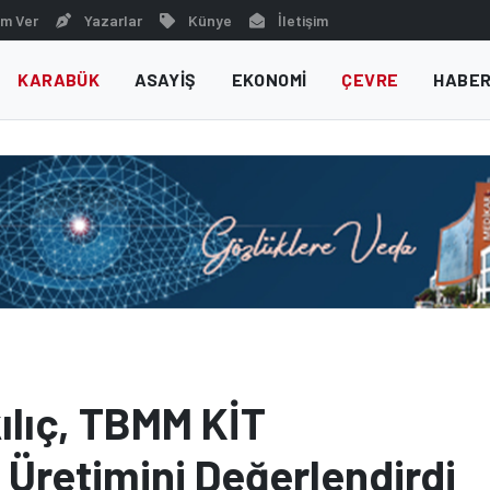
m Ver
Yazarlar
Künye
İletişim
KARABÜK
ASAYIŞ
EKONOMI
ÇEVRE
HABER
kılıç, TBMM KİT
Üretimini Değerlendirdi