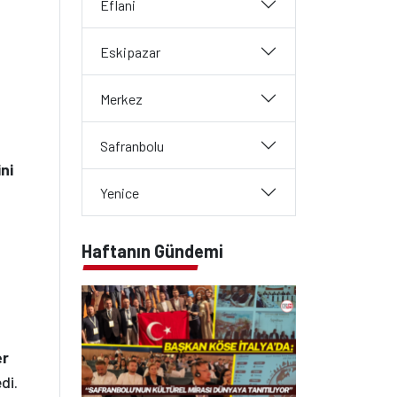
Eflani
Eskipazar
Merkez
Safranbolu
ni
Yenice
Haftanın Gündemi
er
di.