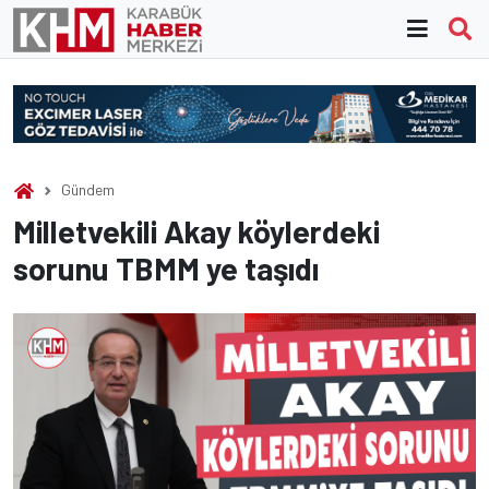
Skip
to
content
Gündem
Milletvekili Akay köylerdeki
sorunu TBMM ye taşıdı