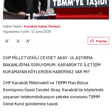
Haber Yazarı:
Karabük Haber Merkezi
Yayınlanma Tarihi: 12 June 2025
Varsayılan
Paylaş
Yazıyı Küçült
Yazıyı Büyüt
CHP MİLLETVEKİLİ CEVDET AKAY: ULAŞTIRMA
BAKANLIĞI’NA SORUYORUM: KARABÜK’TE İLETİŞİM
KURAMAYAN KÖYLERDEN HABERİNİZ VAR MI?
CHP Karabük Milletvekili ve TBMM Plan Bütçe
Komisyonu Üyesi Cevdet Akay, Karabük’ün köylerinde
yaşanan telekomünikasyon şebeke sorununu TBMM
Genel Kurul gündemine taşıdı.