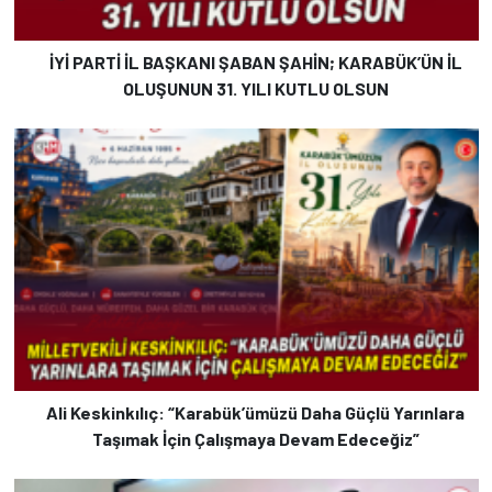
İYİ PARTİ İL BAŞKANI ŞABAN ŞAHİN; KARABÜK’ÜN İL
OLUŞUNUN 31. YILI KUTLU OLSUN
Ali Keskinkılıç: “Karabük’ümüzü Daha Güçlü Yarınlara
Taşımak İçin Çalışmaya Devam Edeceğiz”