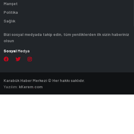
Manşet
Politika
Sağlık
Bizi sosyal medyada takip edin, tüm yeniliklerden ilk sizin haberiniz
olsun
Sosyal
Medya
Karabük Haber Merkezi © Her hakkı saklıdır.
Yazılım:
k
Kerem
.
com