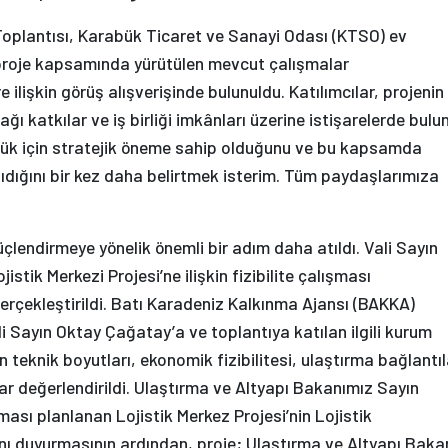
 Toplantısı, Karabük Ticaret ve Sanayi Odası (KTSO) ev
, proje kapsamında yürütülen mevcut çalışmalar
 ilişkin görüş alışverişinde bulunuldu. Katılımcılar, projenin
 katkılar ve iş birliği imkânları üzerine istişarelerde bulu
abük için stratejik öneme sahip olduğunu ve bu kapsamda
şıdığını bir kez daha belirtmek isterim. Tüm paydaşlarımıza
üçlendirmeye yönelik önemli bir adım daha atıldı. Vali Sayın
tik Merkezi Projesi’ne ilişkin fizibilite çalışması
rçekleştirildi. Batı Karadeniz Kalkınma Ajansı (BAKKA)
li Sayın Oktay Çağatay’a ve toplantıya katılan ilgili kurum
n teknik boyutları, ekonomik fizibilitesi, ulaştırma bağlantıl
r değerlendirildi. Ulaştırma ve Altyapı Bakanımız Sayın
ası planlanan Lojistik Merkez Projesi’nin Lojistik
ı duyurmasının ardından, proje; Ulaştırma ve Altyapı Baka