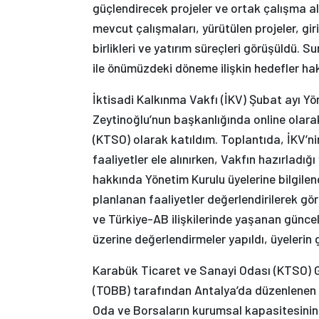
güçlendirecek projeler ve ortak çalışma al
mevcut çalışmaları, yürütülen projeler, gir
birlikleri ve yatırım süreçleri görüşüldü.
ile önümüzdeki döneme ilişkin hedefler hakk
İktisadi Kalkınma Vakfı (İKV) Şubat ayı Y
Zeytinoğlu’nun başkanlığında online olara
(KTSO) olarak katıldım. Toplantıda, İKV’n
faaliyetler ele alınırken, Vakfın hazırladığ
hakkında Yönetim Kurulu üyelerine bilgile
planlanan faaliyetler değerlendirilerek g
ve Türkiye-AB ilişkilerinde yaşanan güncel
üzerine değerlendirmeler yapıldı, üyelerin g
Karabük Ticaret ve Sanayi Odası (KTSO) Ge
(TOBB) tarafından Antalya’da düzenlenen G
Oda ve Borsaların kurumsal kapasitesinin 