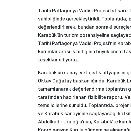
Tarihi Paflagonya Vadisi Projesi İstişare
sahipliğinde gerçekleştirildi. Toplantıda
değerlendirilerek, bundan sonraki süreçlere
Karabük’ün turizm potansiyeline sağlayacağı
Tarihi Paflagonya Vadisi Projesi’nin Kar
kurumlar arası iş birliğinin büyük önem ta
teşekkür ediyoruz.
Karabük’ün sanayi ve lojistik altyapısını g
Oktay Çağatay başkanlığında, Karabük Lojis
tamamlanarak değerlendirme toplantısı ge
tarafından hazırlanan fizibilite raporu, Va
temsilcilerine sunuldu. Toplantıda, projeni
ve Karabük sanayisine sağlayacağı katkıla
Abdulkadir Uraloğlu’nun, Karabük’te kurulm
Koordinasyon Kurulu gündemine alınacağın