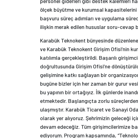
personel giderleri gibi destek kalemleri ha
ölçek büyütme ve kurumsal kapasitelerini a
başvuru süreç adımları ve uygulama süreci 
ilişkin merak edilen hususlar soru-cevap 
Karabük Teknokent bünyesinde düzenlenen “
ve Karabük Teknokent Girişim Ofisi’nin ku
katılımla gerçekleştirildi. Başarılı girişimc
doğrultusunda Girişim Ofisi’ne dönüştürül
gelişimine katkı sağlayan bir organizasyo
bugüne bizler için her zaman bir gurur ves
bu yapının bir ortağıyız. İlk günlerde ina
etmektedir. Başlangıçta zorlu süreçlerde
ulaşmıştır. Karabük Ticaret ve Sanayi Oda
olarak yer alıyoruz. Şehrimizin geleceği içi
devam edeceğiz. Tüm girişimcilerimize başarı
ediyorum. Program kapsamında, “Teknoloji