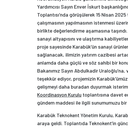
Yardımcısı Sayın Enver İskurt başkanlığın
Toplantısı’nda görüşülerek 15 Nisan 2025 t
çalışmasının yapılmasının istenmesi üzer
birlikte değerlendirme aşamasına taşındı.
sanayi altyapısını ve ulaştırma kabiliyetle
proje sayesinde Karabük’ün sanayi ürünler
sağlanacak, ilimizin yatırım cazibesi art
anlamda daha güçlü ve söz sahibi bir kon
Bakanımız Sayın Abdulkadir Uraloğlu’na, v
teşekkür ediyor, projemizin Karabük’ümüze
gelişmeyi daha buradan duyurmak isterim
Koordinasyon Kurulu
toplantısına davet ed
gündem maddesi ile ilgili sunumumuzu bir
Karabük Teknokent Yönetim Kurulu, Karabük 
araya geldi. Toplantıda Teknokent’in güncel 