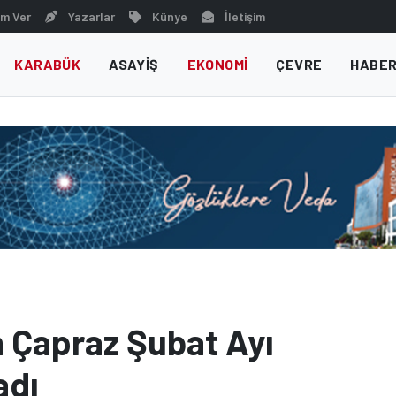
m Ver
Yazarlar
Künye
İletişim
KARABÜK
ASAYIŞ
EKONOMI
ÇEVRE
HABER
 Çapraz Şubat Ayı
adı