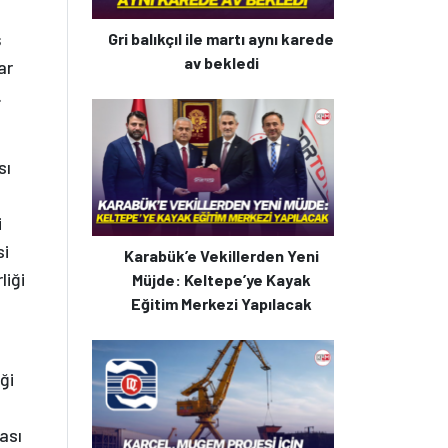
ş
Gri balıkçıl ile martı aynı karede
av bekledi
ar
.
sı
i
si
Karabük’e Vekillerden Yeni
liği
Müjde: Keltepe’ye Kayak
Eğitim Merkezi Yapılacak
ği
ası