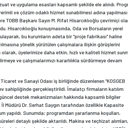
zuat ve uygulama esasları kapsamlı şekilde ele alındı. Pro
verimli ve çözüm odaklı hizmet sunabilmesi adına yapılması
ere TOBB Başkanı Sayın M. Rifat Hisarcıklıoğlu çevrimiçi ol
du. Hisarcıklıoğlu konuşmasında, Oda ve Borsaların yerel
layarak, bu kurumların adeta bir “proje fabrikası” haline
ırılmasına yönelik yürütülen çalışmalara ilişkin görüşlerini
olarak, üyelerimize daha etkin, hızlı ve kaliteli hizmet sun
dirmeye ve çalışmalarımızı kararlılıkla sürdürmeye devam
Ticaret ve Sanayi Odası iş birliğinde düzenlenen “KOSGEB
 sahipliğinde gerçekleştirildi. İmalatçı firmaların katılım
 güncel destek mekanizmaları hakkında kapsamlı bilgiler
l Müdürü Dr. Serhat Saygın tarafından özellikle Kapasite
um yapıldı. Sunumda; programdan yararlanma koşulları,
süreleri detaylı şekilde aktarıldı. Makina ve teçhizat alımları