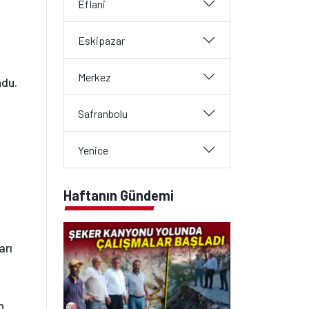
Eflani
Eskipazar
Merkez
ndu.
Safranbolu
Yenice
Haftanın Gündemi
arı
n