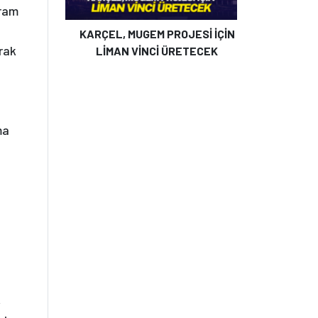
gram
KARÇEL, MUGEM PROJESİ İÇİN
arak
LİMAN VİNCİ ÜRETECEK
ma
,