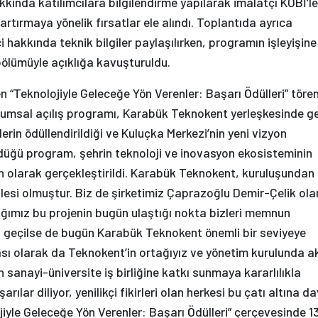
kkında katılımcılara bilgilendirme yapılarak imalatçı KOBİ’le
rtırmaya yönelik fırsatlar ele alındı. Toplantıda ayrıca
hakkında teknik bilgiler paylaşılırken, programın işleyişine
bölümüyle açıklığa kavuşturuldu.
Teknolojiyle Geleceğe Yön Verenler: Başarı Ödülleri” tören
rumsal açılış programı, Karabük Teknokent yerleşkesinde g
ilerin ödüllendirildiği ve Kuluçka Merkezi’nin yeni vizyon
düğü program, şehrin teknoloji ve inovasyon ekosisteminin
n olarak gerçekleştirildi. Karabük Teknokent, kuruluşundan
ilesi olmuştur. Biz de şirketimiz Çaprazoğlu Demir-Çelik ola
ndığımız bu projenin bugün ulaştığı nokta bizleri memnun
n geçilse de bugün Karabük Teknokent önemli bir seviyeye
sı olarak da Teknokent’in ortağıyız ve yönetim kurulunda ak
n sanayi-üniversite iş birliğine katkı sunmaya kararlılıkla
lar diliyor, yenilikçi fikirleri olan herkesi bu çatı altına d
yle Geleceğe Yön Verenler: Başarı Ödülleri” çerçevesinde 1