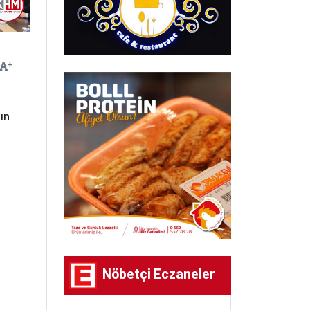
ayılan
Yazıyı Büyüt
ın
Nöbetçi Eczaneler