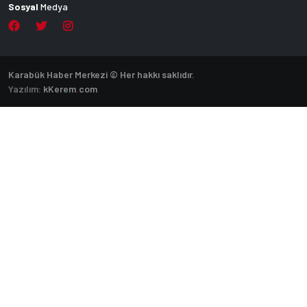
Sosyal
Medya
Karabük Haber Merkezi © Her hakkı saklıdır.
Yazılım:
k
Kerem
.
com