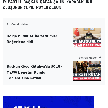
İYİ PARTİ İL BAŞKANI ŞABAN ŞAHİN; KARABÜK’ÜN İL
OLUŞUNUN 31. YILI KUTLU OLSUN
Önceki Haber
Bölge Müdürleri İle Yatırımlar
Değerlendirildi
Sonraki Haber
Başkan Köse Kütahya’da UCLG-
MEWA Denetim Kurulu
Toplantısına Katıldı