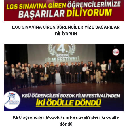
LGS SINAVINA GİREN ÖĞRENCİLERİMİZE BAŞARILAR
DİLİYORUM
KBÜ öğrencileri Bozok Film Festivali’nden iki ödülle
döndü