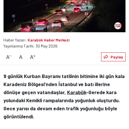
Haber Yazarı:
Karabük Haber Merkezi
Yayınlanma Tarihi: 30 May 2026
Varsayılan
Paylaş
Yazıyı Küçült
Yazıyı Büyüt
9 günlük Kurban Bayramı tatilinin bitimine iki gün kala
Karadeniz Bölgesi’nden İstanbul ve batı illerine
dönüşe geçen vatandaşlar,
Karabük
-Gerede kara
yolundaki Kemikli rampalarında yoğunluk oluşturdu.
Gece yarısı da devam eden trafik yoğunluğu böyle
görüntülendi.