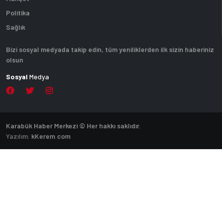
Politika
Sağlık
Bizi sosyal medyada takip edin, tüm yeniliklerden ilk sizin haberiniz
olsun
Sosyal
Medya
Karabük Haber Merkezi © Her hakkı saklıdır.
Yazılım:
k
Kerem
.
com