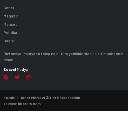
Genel
Magazin
Manşet
Politika
Sağlık
Bizi sosyal medyada takip edin, tüm yeniliklerden ilk sizin haberiniz
olsun
Sosyal
Medya
Karabük Haber Merkezi © Her hakkı saklıdır.
Yazılım:
k
Kerem
.
com