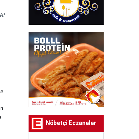
ayılan
Yazıyı Büyüt
er
an
n
Nöbetçi Eczaneler