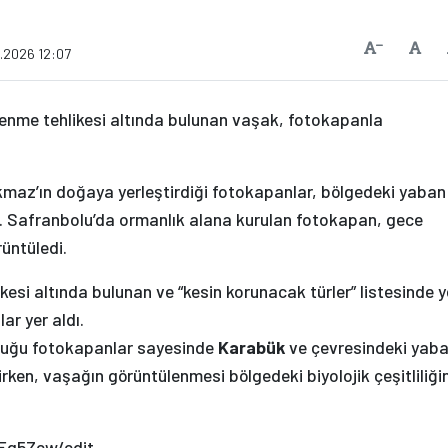
Vars
Yazıyı Küçült
3.2026 12:07
ükenme tehlikesi altında bulunan vaşak, fotokapanla
maz’ın doğaya yerleştirdiği fotokapanlar, bölgedeki yaban
r. Safranbolu’da ormanlık alana kurulan fotokapan, gece
üntüledi.
esi altında bulunan ve “kesin korunacak türler” listesinde y
ar yer aldı.
duğu fotokapanlar sayesinde
Karabük
ve çevresindeki yab
lirken, vaşağın görüntülenmesi bölgedeki biyolojik çeşitliliği
rEg5Zew/edit