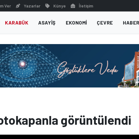
m Ver
Yazarlar
Künye
İletişim
KARABÜK
ASAYIŞ
EKONOMI
ÇEVRE
HABER
otokapanla görüntülendi