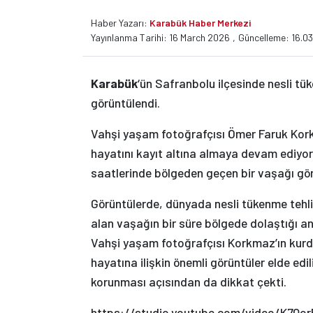
Haber Yazarı:
Karabük Haber Merkezi
Yayınlanma Tarihi: 16 March 2026
,
Güncelleme: 16.0
Karabük
‘ün Safranbolu ilçesinde nesli t
görüntülendi.
Vahşi yaşam fotoğrafçısı Ömer Faruk Kork
hayatını kayıt altına almaya devam ediyo
saatlerinde bölgeden geçen bir vaşağı gör
Görüntülerde, dünyada nesli tükenme tehlik
alan vaşağın bir süre bölgede dolaştığı anl
Vahşi yaşam fotoğrafçısı Korkmaz’ın kur
hayatına ilişkin önemli görüntüler elde edi
korunması açısından da dikkat çekti.
https://studio.youtube.com/video/K7Qo