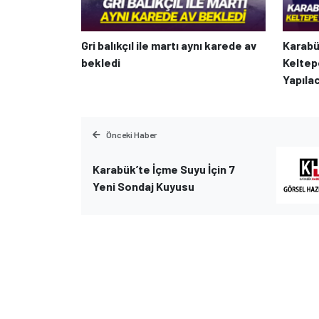
Gri balıkçıl ile martı aynı karede av
Karabü
bekledi
Keltep
Yapıla
Önceki Haber
Karabük’te İçme Suyu İçin 7
Yeni Sondaj Kuyusu