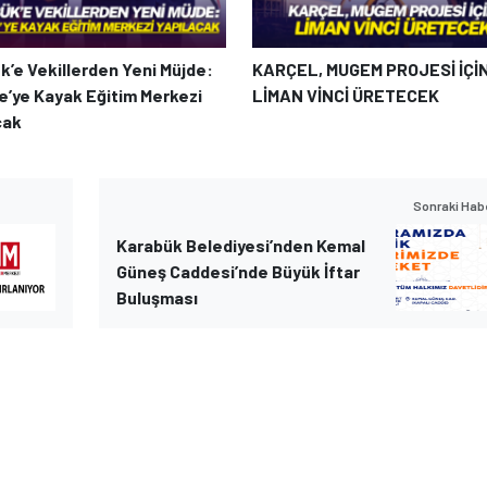
k’e Vekillerden Yeni Müjde:
KARÇEL, MUGEM PROJESİ İÇİ
e’ye Kayak Eğitim Merkezi
LİMAN VİNCİ ÜRETECEK
cak
Sonraki Hab
Karabük Belediyesi’nden Kemal
Güneş Caddesi’nde Büyük İftar
Buluşması