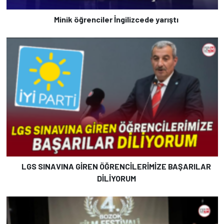
Minik öğrenciler İngilizcede yarıştı
LGS SINAVINA GİREN ÖĞRENCİLERİMİZE BAŞARILAR
DİLİYORUM