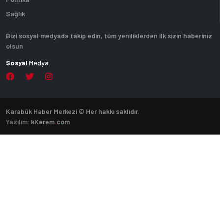
Sağlık
Bizi sosyal medyada takip edin, tüm yeniliklerden ilk sizin haberiniz
olsun
Sosyal
Medya
Karabük Haber Merkezi © Her hakkı saklıdır.
Yazılım:
k
Kerem
.
com