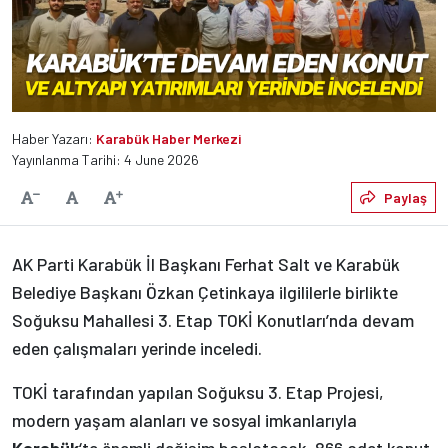
Haber Yazarı:
Karabük Haber Merkezi
Yayınlanma Tarihi: 4 June 2026
Varsayılan
Paylaş
Yazıyı Küçült
Yazıyı Büyüt
AK Parti Karabük İl Başkanı Ferhat Salt ve Karabük
Belediye Başkanı Özkan Çetinkaya ilgililerle birlikte
Soğuksu Mahallesi 3. Etap TOKİ Konutları’nda devam
eden çalışmaları yerinde inceledi.
TOKİ tarafından yapılan Soğuksu 3. Etap Projesi,
modern yaşam alanları ve sosyal imkanlarıyla
Karabük
‘te önemli değişim başlatacak. 866 adet konut,