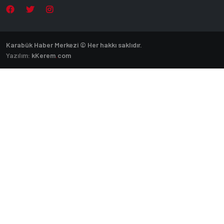
Karabük Haber Merkezi © Her hakkı saklıdır.
Yazılım:
k
Kerem
.
com