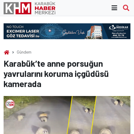
Skip
to
content
Gündem
Karabük’te anne porsuğun
yavrularını koruma içgüdüsü
kamerada