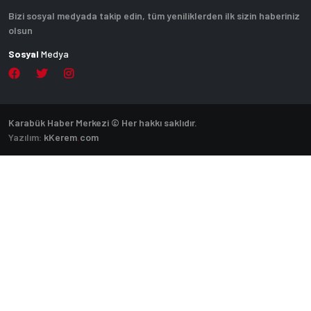
Bizi sosyal medyada takip edin, tüm yeniliklerden ilk sizin haberiniz
olsun
Sosyal
Medya
Karabük Haber Merkezi © Her hakkı saklıdır.
Yazılım:
k
Kerem
.
com