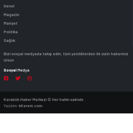
Genel
Magazin
Manşet
Politika
Sağlık
Bizi sosyal medyada takip edin, tüm yeniliklerden ilk sizin haberiniz
olsun
Sosyal
Medya
Karabük Haber Merkezi © Her hakkı saklıdır.
Yazılım:
k
Kerem
.
com