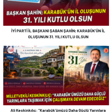
İYİ PARTİ İL BAŞKANI ŞABAN ŞAHİN; KARABÜK’ÜN İL
OLUŞUNUN 31. YILI KUTLU OLSUN
Ali Keskinkılıç: “Karabük’ümüzü Daha Güçlü Yarınlara