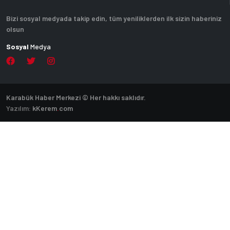
Bizi sosyal medyada takip edin, tüm yeniliklerden ilk sizin haberiniz
olsun
Sosyal
Medya
Karabük Haber Merkezi © Her hakkı saklıdır.
Yazılım:
k
Kerem
.
com