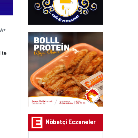
ayılan
Yazıyı Büyüt
ite
Nöbetçi Eczaneler