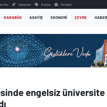
m Ver
Yazarlar
Künye
İletişim
KARABÜK
ASAYIŞ
EKONOMI
ÇEVRE
HABER
sinde engelsiz üniversite
dı