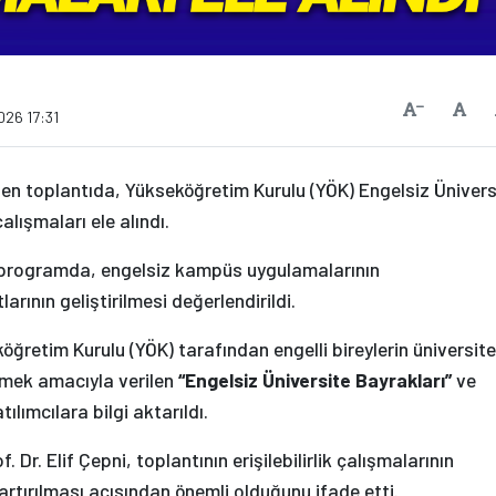
Vars
Yazıyı Küçült
026 17:31
n toplantıda, Yükseköğretim Kurulu (YÖK) Engelsiz Ünivers
çalışmaları ele alındı.
n programda, engelsiz kampüs uygulamalarının
larının geliştirilmesi değerlendirildi.
öğretim Kurulu (YÖK) tarafından engelli bireylerin üniversite
emek amacıyla verilen
“Engelsiz Üniversite Bayrakları”
ve
ılımcılara bilgi aktarıldı.
r. Elif Çepni, toplantının erişilebilirlik çalışmalarının
 artırılması açısından önemli olduğunu ifade etti.