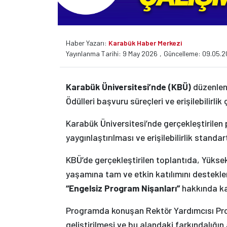
Haber Yazarı:
Karabük Haber Merkezi
Yayınlanma Tarihi: 9 May 2026
,
Güncelleme: 09.05.2
Karabük Üniversitesi’nde (KBÜ)
düzenlene
Ödülleri başvuru süreçleri ve erişilebilirlik 
Karabük Üniversitesi’nde gerçekleştirile
yaygınlaştırılması ve erişilebilirlik standart
KBÜ’de gerçekleştirilen toplantıda, Yüksek
yaşamına tam ve etkin katılımını destekl
“Engelsiz Program Nişanları”
hakkında kat
Programda konuşan Rektör Yardımcısı Prof. D
geliştirilmesi ve bu alandaki farkındalığın