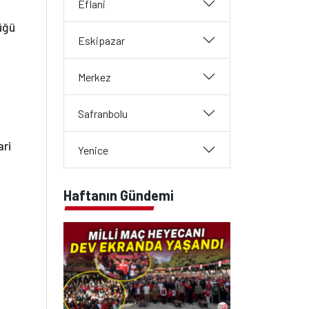
Eflani
üğü
Eskipazar
Merkez
Safranbolu
ari
Yenice
Haftanın Gündemi