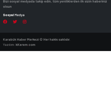
Bizi sosyal medyada takip edin, tüm yeniliklerden ilk sizin haberiniz
olsun
Sosyal
Medya
Karabük Haber Merkezi © Her hakkı saklıdır.
Yazılım:
k
Kerem
.
com