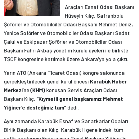
Araçları Esnaf Odası Başkanı
Hüseyin Kılıç, Safranbolu
Şoförler ve Otomobilciler Odası Başkanı Mehmet Deniz,
Yenice Şoförler ve Otomobilciler Odası Başkanı Sedat
Çakıl ve Eskipazar Şoförler ve Otomobilciler Odası
Başkanı Fahri Akbaş yönetim kurulu üyeleri ile birlikte
TŞOF kongresine katılmak üzere Ankara’ya yola çıktı.
Yarın ATO (Ankara Ticaret Odası) kongre salonunda
gerçekleştirilecek genel kurul öncesi
Karabük Haber
Merkezi
’ne
(KHM)
konuşan Servis Araçları Odası
Başkanı Kılıç,
“Kıymetli genel başkanımız Mehmet
Yiğiner’e desteğimiz tam”
dedi.
Aynı zamanda Karabük Esnaf ve Sanatkarlar Odaları
Birlik Başkanı olan Kılıç, Karabük il genelindeki tüm
şoför odalarının Federasyon Genel Başkanı Yiğiner’in