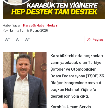
Haber Yazarı:
Karabük Haber Merkezi
Yayınlanma Tarihi: 8 June 2026
Varsayılan
Paylaş
Yazıyı Küçült
Yazıyı Büyüt
Karabük
’teki oda başkanları
yarın yapılacak olan Türkiye
Şoförler ve Otomobilciler
Odası Federasyonu (TŞOF) 33.
Olağan kongresinde mevcut
başkan Mehmet Yiğiner’e
destek için yola çıktı.
Karabük Umum Servis