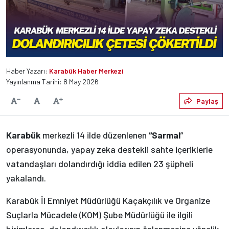
Haber Yazarı:
Karabük Haber Merkezi
Yayınlanma Tarihi: 8 May 2026
Varsayılan
Paylaş
Yazıyı Küçült
Yazıyı Büyüt
Karabük
merkezli 14 ilde düzenlenen
“Sarmal
”
operasyonunda, yapay zeka destekli sahte içeriklerle
vatandaşları dolandırdığı iddia edilen 23 şüpheli
yakalandı.
Karabük İl Emniyet Müdürlüğü Kaçakçılık ve Organize
Suçlarla Mücadele (KOM) Şube Müdürlüğü ile ilgili
birimlerce, dolandırıcılık olaylarının önlenmesine yönelik