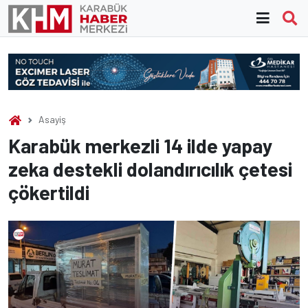
Skip
to
content
Asayiş
Karabük merkezli 14 ilde yapay
zeka destekli dolandırıcılık çetesi
çökertildi