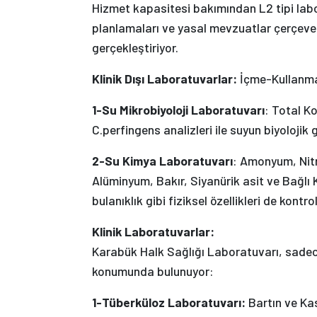
Hizmet kapasitesi bakımından L2 tipi labor
planlamaları ve yasal mevzuatlar çerçevesi
gerçekleştiriyor.
Klinik Dışı Laboratuvarlar:
İçme-Kullanma 
1-Su Mikrobiyoloji Laboratuvarı
: Total Ko
C.perfingens analizleri ile suyun biyolojik 
2-Su Kimya Laboratuvarı
: Amonyum, Nitri
Alüminyum, Bakır, Siyanürik asit ve Bağlı K
bulanıklık gibi fiziksel özellikleri de kontrol
Klinik Laboratuvarlar:
Karabük Halk Sağlığı Laboratuvarı, sadece
konumunda bulunuyor:
1-Tüberküloz Laboratuvarı:
Bartın ve Kas