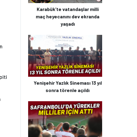
Karabük’te vatandaşlar milli
maç heyecanını dev ekranda
yaşadı
in
piti
Yenişehir Yazlık Sineması 13 yıl
sonra törenle açıldı
n