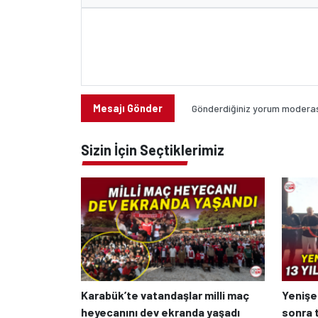
Mesajı Gönder
Gönderdiğiniz yorum moderasy
Sizin İçin Seçtiklerimiz
Karabük’te vatandaşlar milli maç
Yenişeh
heyecanını dev ekranda yaşadı
sonra t