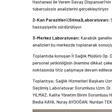
Hastanesi ile Verem Savaş Dispanseri’ni
tuberculosis analizlerini gerçekleştiriyor.
2-Kan Parazitleri (Sıtma)Laboratuvarı:
S
hassasiyetle sürdürülüyor.
3-Merkez Laboratuvarı:
Karabük genelind
analizleri bu merkezde toplanarak sonuçlan
Toplantıda konuşan İl Sağlık Müdürü Op. Dr
personel yetkinliğinin önemine dikkat çeke
noktasında titiz çalışmaya devam edileceği
Toplantıya; Sağlık Hizmetleri Başkanı Uzm
Seçilmiş Laboratuvar Sorumlusu Uzm. Dr.
YILMAZ, Kalite Yönetim Birim Sorumlusu H
Bedia KAYA, Nuray AYDOĞAN, Nurdan TEKİ