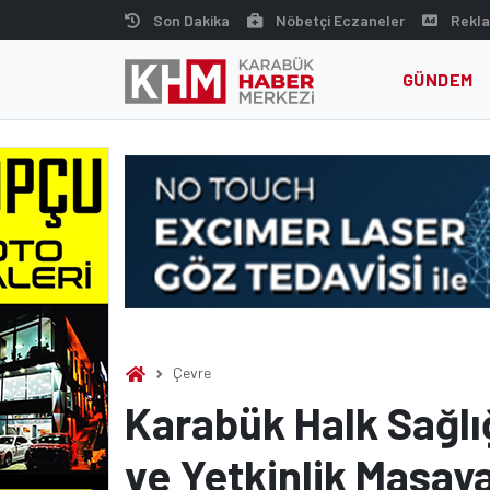
Skip
Son Dakika
Nöbetçi Eczaneler
Rekla
to
content
GÜNDEM
Çevre
Karabük Halk Sağlı
ve Yetkinlik Masaya 