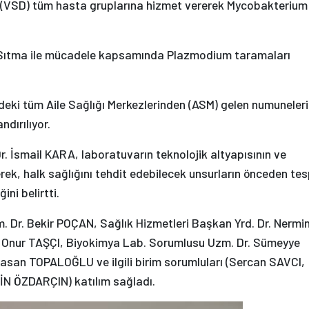
n (VSD) tüm hasta gruplarına hizmet vererek Mycobakterium
ıtma ile mücadele kapsamında Plazmodium taramaları
eki tüm Aile Sağlığı Merkezlerinden (ASM) gelen numuneler
dırılıyor.
. İsmail KARA, laboratuvarın teknolojik altyapısının ve
rek, halk sağlığını tehdit edebilecek unsurların önceden tes
ni belirtti.
. Dr. Bekir POÇAN, Sağlık Hizmetleri Başkan Yrd. Dr. Nermi
 Onur TAŞÇI, Biyokimya Lab. Sorumlusu Uzm. Dr. Sümeyye
asan TOPALOĞLU ve ilgili birim sorumluları (Sercan SAVCI,
N ÖZDARÇIN) katılım sağladı.