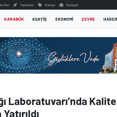
m Ver
Yazarlar
Künye
İletişim
KARABÜK
ASAYIŞ
EKONOMI
ÇEVRE
HABER
ğı Laboratuvarı’nda Kalite
Yatırıldı