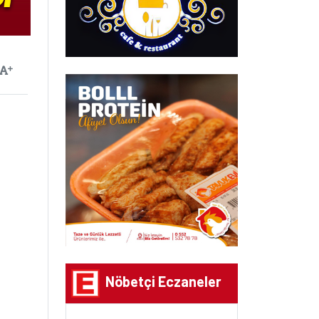
ayılan
Yazıyı Büyüt
Nöbetçi Eczaneler