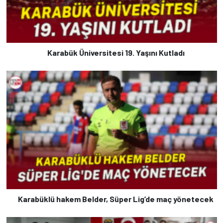
Karabük Üniversitesi 19. Yaşını Kutladı
Karabüklü hakem Belder, Süper Lig’de maç yönetecek