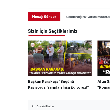
Mesajı Gönder
Gönderdiğiniz yorum moderasy
Sizin İçin Seçtiklerimiz
Başkan Karakaş: “Bugünü
Altın S
Kazıyoruz, Yarınları İnşa Ediyoruz!”
“Roman
Önceki Haber