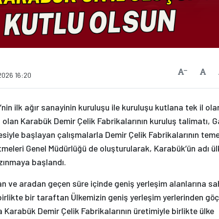
Vars
Yazıyı Küçült
2026 16:20
nin ilk ağır sanayinin kuruluşu ile kuruluşu kutlana tek il ola
ı olan Karabük Demir Çelik Fabrikalarının kuruluş talimatı, G
iyle başlayan çalışmalarla Demir Çelik Fabrikalarının temel
letmeleri Genel Müdürlüğü de oluşturularak, Karabük’ün adı ül
zınmaya başlandı.
an ve aradan geçen süre içinde geniş yerleşim alanlarına sa
rlikte bir taraftan Ülkemizin geniş yerleşim yerlerinden göç
arabük Demir Çelik Fabrikalarının üretimiyle birlikte ülke