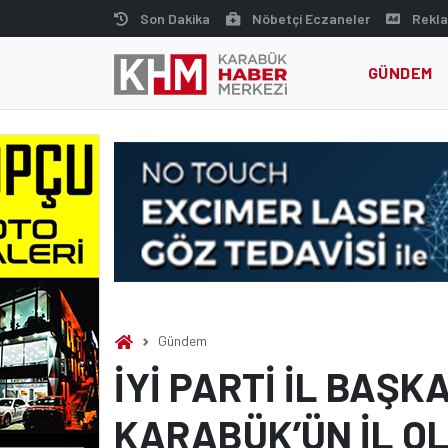
Skip
Son Dakika
Nöbetçi Eczaneler
Rekla
to
content
GÜNDEM
Gündem
İYİ PARTİ İL BAŞK
KARABÜK’ÜN İL OL