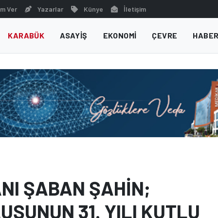
m Ver
Yazarlar
Künye
İletişim
KARABÜK
ASAYIŞ
EKONOMI
ÇEVRE
HABER
ANI ŞABAN ŞAHİN;
UŞUNUN 31. YILI KUTLU