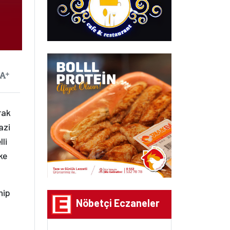
ayılan
Yazıyı Büyüt
rak
azi
li
ke
hip
Nöbetçi Eczaneler