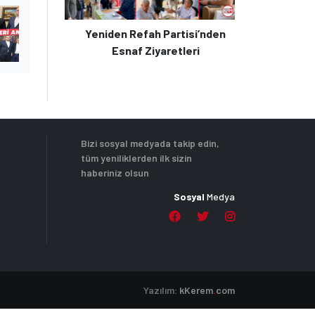
Yeniden Refah Partisi’nden
Esnaf Ziyaretleri
Bizi sosyal medyada takip edin,
tüm yeniliklerden ilk sizin
haberiniz olsun
Sosyal
Medya
Yazılım:
k
Kerem
.
com