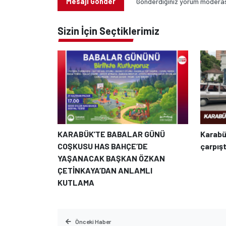
Mesajı Gönder
Gönderdiğiniz yorum moderasy
Sizin İçin Seçtiklerimiz
KARABÜK’TE BABALAR GÜNÜ
Karabü
COŞKUSU HAS BAHÇE’DE
çarpıştı
YAŞANACAK BAŞKAN ÖZKAN
ÇETİNKAYA’DAN ANLAMLI
KUTLAMA
Önceki Haber