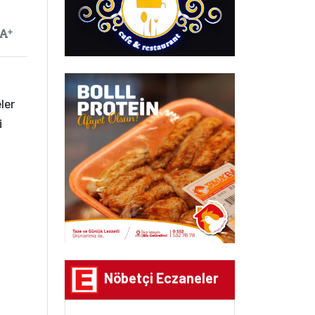
ayılan
Yazıyı Büyüt
ler
i
Nöbetçi Eczaneler