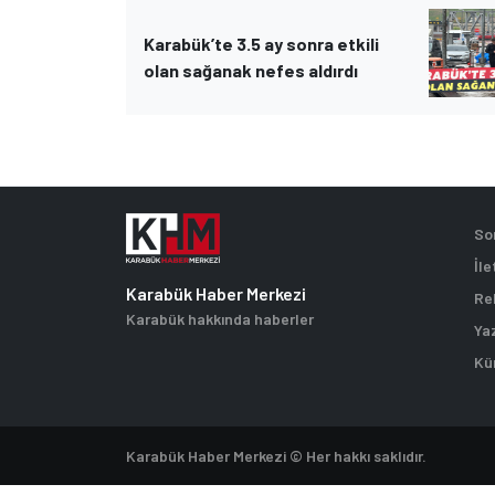
Karabük’te 3.5 ay sonra etkili
olan sağanak nefes aldırdı
So
İle
Karabük Haber Merkezi
Re
Karabük hakkında haberler
Ya
Kü
Karabük Haber Merkezi © Her hakkı saklıdır.