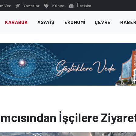
m Ver
Yazarlar
Künye
İletişim
KARABÜK
ASAYIŞ
EKONOMI
ÇEVRE
HABER
mcısından İşçilere Ziyare