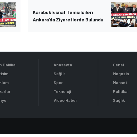
Karabük Esnaf Temsilcileri
Ankara’da Ziyaretlerde Bulundu
n Dakika
Anasayfa
Genel
tişim
Sağlık
Magazin
klam
Spor
Manşet
zarlar
Teknoloji
Politika
nye
Video Haber
Sağlık