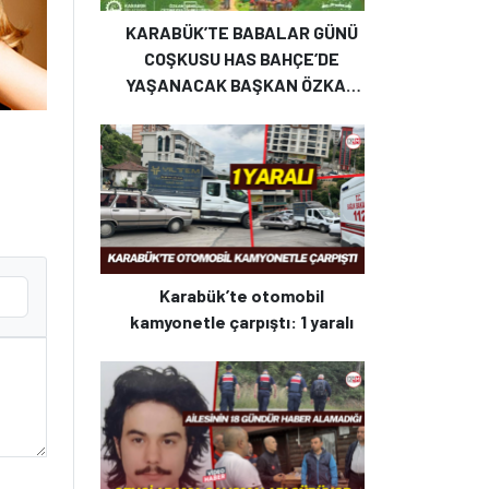
KARABÜK’TE BABALAR GÜNÜ
COŞKUSU HAS BAHÇE’DE
YAŞANACAK BAŞKAN ÖZKAN
ÇETİNKAYA’DAN ANLAMLI
KUTLAMA
Karabük’te otomobil
kamyonetle çarpıştı: 1 yaralı