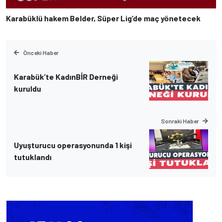
Karabüklü hakem Belder, Süper Lig’de maç yönetecek
Önceki Haber
Karabük’te KadınBİR Derneği
kuruldu
Sonraki Haber
Uyuşturucu operasyonunda 1 kişi
tutuklandı