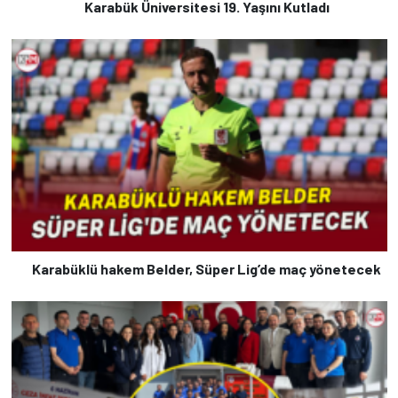
Karabük Üniversitesi 19. Yaşını Kutladı
Karabüklü hakem Belder, Süper Lig’de maç yönetecek