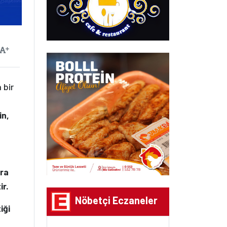
ayılan
Yazıyı Büyüt
 bir
in,
ara
ir.
Nöbetçi Eczaneler
iği