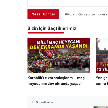
Mesajı Gönder
Gönderdiğiniz yorum moderasy
Sizin İçin Seçtiklerimiz
Karabük’te vatandaşlar milli maç
Yenişeh
heyecanını dev ekranda yaşadı
sonra t
Önceki Haber