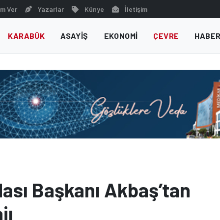
m Ver
Yazarlar
Künye
İletişim
KARABÜK
ASAYIŞ
EKONOMI
ÇEVRE
HABER
dası Başkanı Akbaş’tan
jı