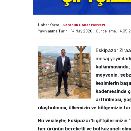
Haber Yazarı:
Karabük Haber Merkezi
Yayınlanma Tarihi: 14 May 2026
,
Güncelleme: 14.05.
Eskipazar Ziraa
mesaj yayımlad
kalkınmasında,
meyvenin, sebz
kesimlerin başı
kademesinde çal
arttırılması, ya
ulaştırılması, ülkemizin ve bölgemizin t
Bu vesileyle; Eskipazar’lı çiftçilerimizin
her ürünün bereketli ve bol kazançlı olması