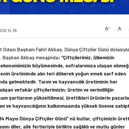
Vars
Yazıyı Küçült
2026 14:36
t Odası Başkanı Fahri Akbaş, Dünya Çiftçiler Günü dolasıyla
ı. Başkan Akbaş mesajında;
“Çiftçilerimiz, ülkemizin
 ekonomimizin büyümesinde, sofralarımıza ulaşan ekmeğ
enin üretiminde alın teri dökerek yoğun emek sarf eden
nda gelmektedir. Tarım ve hayvancılık üretiminin her
ışan vefakâr çiftçilerimizin; üretim ve verimliliğin
şam şartlarının yükseltilmesi, ürettikleri ürünlerin pazarl
arım ve hayvancılığının kalkınmasında yüksek öneme sahipt
 “14 Mayıs Dünya Çiftçiler Günü” nü kutlar, çiftçimizin ürett
nı diler, aile fertleriyle birlikte sağlıklı ve mutlu günler