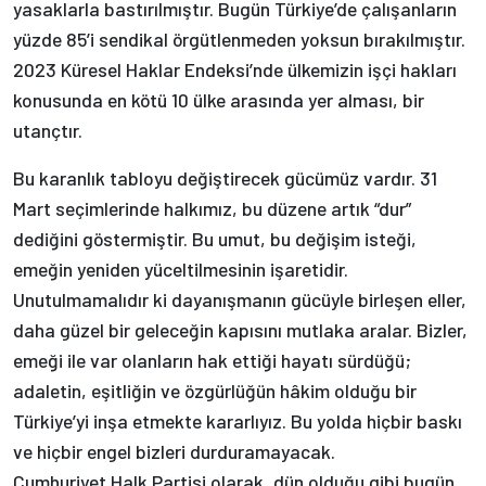
yasaklarla bastırılmıştır. Bugün Türkiye’de çalışanların
yüzde 85’i sendikal örgütlenmeden yoksun bırakılmıştır.
2023 Küresel Haklar Endeksi’nde ülkemizin işçi hakları
konusunda en kötü 10 ülke arasında yer alması, bir
utançtır.
Bu karanlık tabloyu değiştirecek gücümüz vardır. 31
Mart seçimlerinde halkımız, bu düzene artık “dur”
dediğini göstermiştir. Bu umut, bu değişim isteği,
emeğin yeniden yüceltilmesinin işaretidir.
Unutulmamalıdır ki dayanışmanın gücüyle birleşen eller,
daha güzel bir geleceğin kapısını mutlaka aralar. Bizler,
emeği ile var olanların hak ettiği hayatı sürdüğü;
adaletin, eşitliğin ve özgürlüğün hâkim olduğu bir
Türkiye’yi inşa etmekte kararlıyız. Bu yolda hiçbir baskı
ve hiçbir engel bizleri durduramayacak.
Cumhuriyet Halk Partisi olarak, dün olduğu gibi bugün