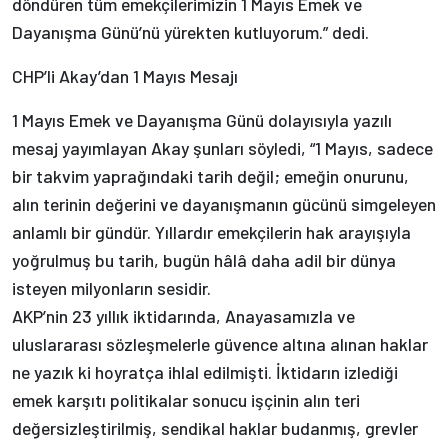
döndüren tüm emekçilerimizin 1 Mayıs Emek ve
Dayanışma Günü’nü yürekten kutluyorum.” dedi.
CHP’li Akay’dan 1 Mayıs Mesajı
1 Mayıs Emek ve Dayanışma Günü dolayısıyla yazılı
mesaj yayımlayan Akay şunları söyledi, “1 Mayıs, sadece
bir takvim yaprağındaki tarih değil; emeğin onurunu,
alın terinin değerini ve dayanışmanın gücünü simgeleyen
anlamlı bir gündür. Yıllardır emekçilerin hak arayışıyla
yoğrulmuş bu tarih, bugün hâlâ daha adil bir dünya
isteyen milyonların sesidir.
AKP’nin 23 yıllık iktidarında, Anayasamızla ve
uluslararası sözleşmelerle güvence altına alınan haklar
ne yazık ki hoyratça ihlal edilmişti. İktidarın izlediği
emek karşıtı politikalar sonucu işçinin alın teri
değersizleştirilmiş, sendikal haklar budanmış, grevler