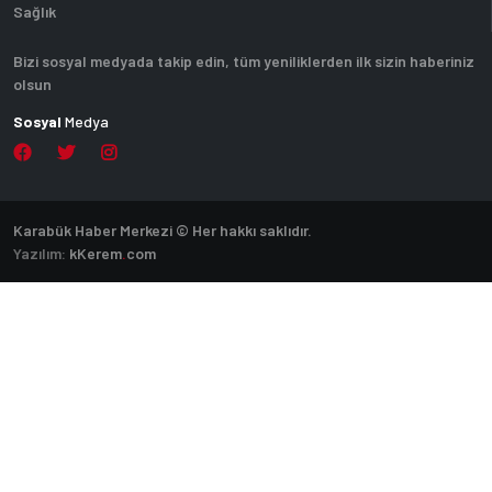
Sağlık
Bizi sosyal medyada takip edin, tüm yeniliklerden ilk sizin haberiniz
olsun
Sosyal
Medya
Karabük Haber Merkezi © Her hakkı saklıdır.
Yazılım:
k
Kerem
.
com