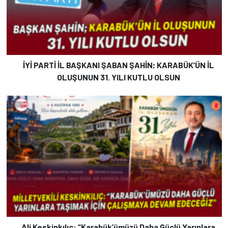
İYİ PARTİ İL BAŞKANI ŞABAN ŞAHİN; KARABÜK’ÜN İL
OLUŞUNUN 31. YILI KUTLU OLSUN
Ali Keskinkılıç: “Karabük’ümüzü Daha Güçlü Yarınlara