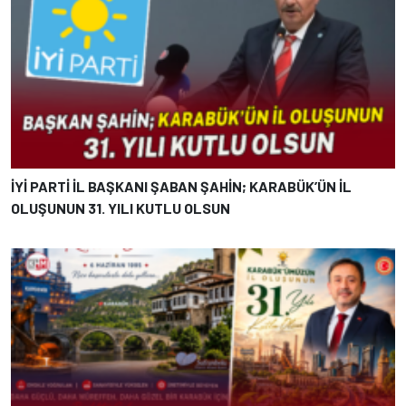
İYİ PARTİ İL BAŞKANI ŞABAN ŞAHİN; KARABÜK’ÜN İL
OLUŞUNUN 31. YILI KUTLU OLSUN