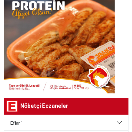
Nöbetçi Eczaneler
Eflani