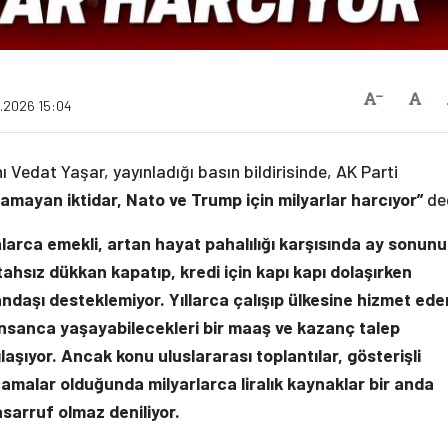
Vars
Yazıyı Küçült
6.2026 15:04
 Vedat Yaşar, yayınladığı basın bildirisinde, AK Parti
amayan iktidar, Nato ve Trump için milyarlar harcıyor”
de
nlarca emekli, artan hayat pahalılığı karşısında ay sonunu
tahsız dükkan kapatıp, kredi için kapı kapı dolaşırken
andaşı desteklemiyor. Yıllarca çalışıp ülkesine hizmet ede
 insanca yaşayabilecekleri bir maaş ve kazanç talep
laşıyor. Ancak konu uluslararası toplantılar, gösterişli
amalar olduğunda milyarlarca liralık kaynaklar bir anda
asarruf olmaz deniliyor.