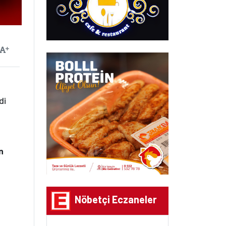
ayılan
Yazıyı Büyüt
di
n
Nöbetçi Eczaneler