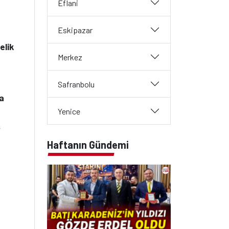
Eflani
Eskipazar
elik
Merkez
Safranbolu
da
Yenice
ş
Haftanın Gündemi