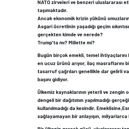
NATO zirveleri ve benzeri uluslararası et
taşımaktadır.
Ancak ekonomik krizin yükünü omuzlarında
Asgari ücretlinin yaşadığı geçim sıkıntıs
gerçekten kimde ve nerede?
Trump’ta mı? Millette mi?
Bugün birçok emekli, temel ihtiyaçlarını
en ucuz ürünü arıyor, ilaç masraflarını
tasarruf çağrıları genellikle dar gelirli
başını gidiyor.
Ülkemiz kaynaklarının yeterli ve zengin o
dengeli bir dağıtımın yapılmadığı gerçeğ
kullanılmadığı da kesindir. Emeklisine,Es
sağlayamayan bir anlayışın, milyarlarca
Bir ülkenin gerçek gücü, uluslararası to