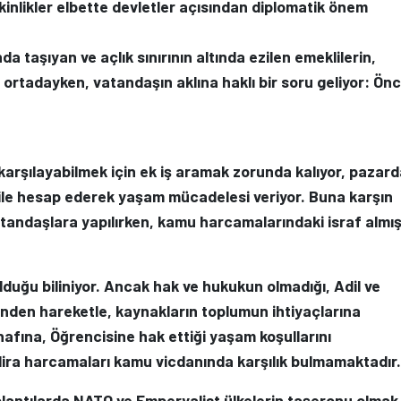
kinlikler elbette devletler açısından diplomatik önem
 taşıyan ve açlık sınırının altında ezilen emeklilerin,
ı ortadayken, vatandaşın aklına haklı bir soru geliyor: Önc
 karşılayabilmek için ek iş aramak zorunda kalıyor, pazar
 bile hesap ederek yaşam mücadelesi veriyor. Buna karşın
 vatandaşlara yapılırken, kamu harcamalarındaki israf almı
lduğu biliniyor. Ancak hak ve hukukun olmadığı, Adil ve
inden hareketle, kaynakların toplumun ihtiyaçlarına
nafına, Öğrencisine hak ettiği yaşam koşullarını
 lira harcamaları kamu vicdanında karşılık bulmamaktadır.
plantılarda NATO ve Emperyalist ülkelerin taşeronu olmak