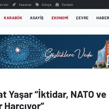
m Ver
Yazarlar
Künye
İletişim
KARABÜK
ASAYIŞ
EKONOMI
ÇEVRE
HABER
t Yaşar “İktidar, NATO ve
r Harcıyor”