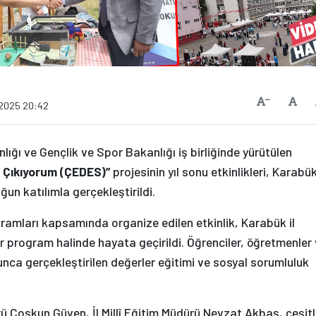
Vars
Yazıyı Küçült
.2025 20:42
nlığı ve Gençlik ve Spor Bakanlığı iş birliğinde yürütülen
 Çıkıyorum (ÇEDES)”
projesinin yıl sonu etkinlikleri, Karabü
n katılımla gerçekleştirildi.
amları kapsamında organize edilen etkinlik, Karabük il
ir program halinde hayata geçirildi. Öğrenciler, öğretmenler
yunca gerçekleştirilen değerler eğitimi ve sosyal sorumluluk
ü Coşkun Güven, İl Millî Eğitim Müdürü Nevzat Akbaş, çeşitl