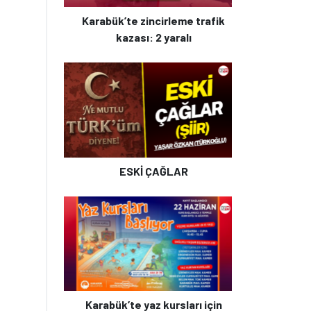
Karabük’te zincirleme trafik
kazası: 2 yaralı
ESKİ ÇAĞLAR
Karabük’te yaz kursları için