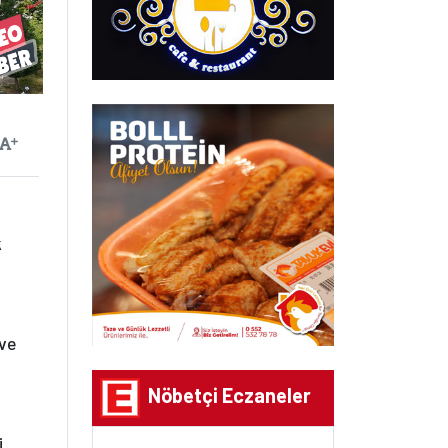
ayılan
Yazıyı Büyüt
k
 ve
Nöbetçi Eczaneler
i