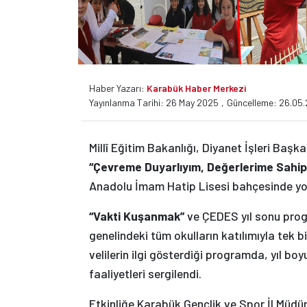
Haber Yazarı:
Karabük Haber Merkezi
Yayınlanma Tarihi: 26 May 2025
,
Güncelleme: 26.05
Millî Eğitim Bakanlığı, Diyanet İşleri Başka
“Çevreme Duyarlıyım, Değerlerime Sahip
Anadolu İmam Hatip Lisesi bahçesinde yoğu
“Vakti Kuşanmak”
ve ÇEDES yıl sonu progr
genelindeki tüm okulların katılımıyla tek b
velilerin ilgi gösterdiği programda, yıl bo
faaliyetleri sergilendi.
Etkinliğe Karabük Gençlik ve Spor İl Müdür