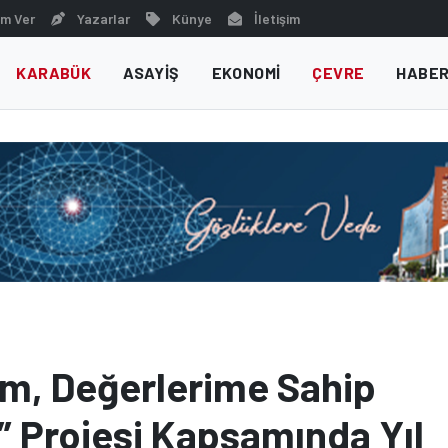
m Ver
Yazarlar
Künye
İletişim
KARABÜK
ASAYIŞ
EKONOMI
ÇEVRE
HABER
ım, Değerlerime Sahip
 Projesi Kapsamında Yıl