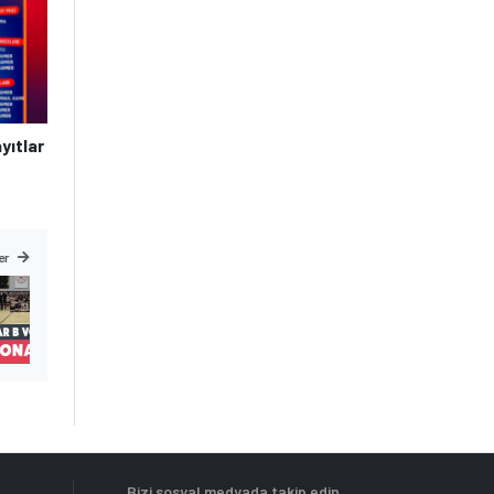
yıtlar
er
Bizi sosyal medyada takip edin,