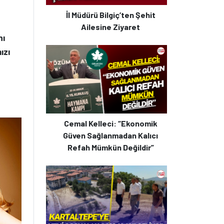
İl Müdürü Bilgiç’ten Şehit
Ailesine Ziyaret
nı
ızı
Cemal Kelleci: “Ekonomik
Güven Sağlanmadan Kalıcı
Refah Mümkün Değildir”