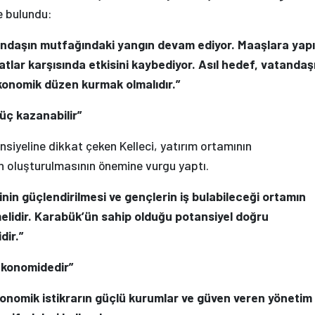
e bulundu:
andaşın mutfağındaki yangın devam ediyor. Maaşlara yapı
yatlar karşısında etkisini kaybediyor. Asıl hedef, vatandaş
ekonomik düzen kurmak olmalıdır.”
üç kazanabilir”
siyeline dikkat çeken Kelleci, yatırım ortamının
ın oluşturulmasının önemine vurgu yaptı.
nin güçlendirilmesi ve gençlerin iş bulabileceği ortamın
lidir. Karabük’ün sahip olduğu potansiyel doğru
dir.”
 ekonomidedir”
onomik istikrarın güçlü kurumlar ve güven veren yönetim