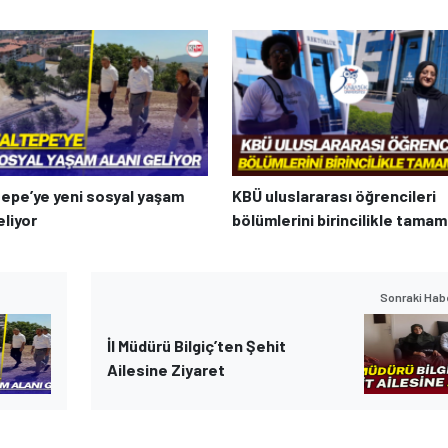
tepe’ye yeni sosyal yaşam
KBÜ uluslararası öğrencileri
eliyor
bölümlerini birincilikle tamam
Sonraki Hab
İl Müdürü Bilgiç’ten Şehit
Ailesine Ziyaret