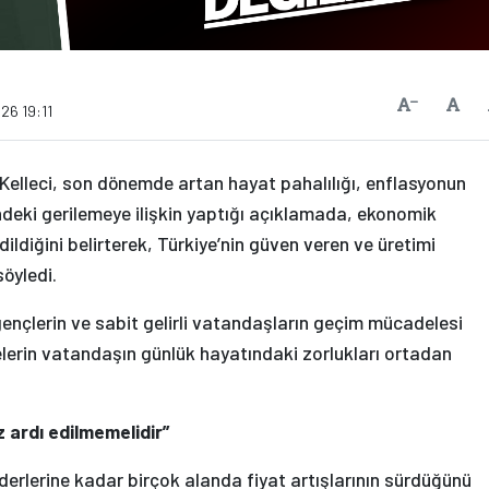
Vars
Yazıyı Küçült
26 19:11
Kelleci, son dönemde artan hayat pahalılığı, enflasyonun
ndeki gerilemeye ilişkin yaptığı açıklamada, ekonomik
ldiğini belirterek, Türkiye’nin güven veren ve üretimi
öyledi.
, gençlerin ve sabit gelirli vatandaşların geçim mücadelesi
lerin vatandaşın günlük hayatındaki zorlukları ortadan
 ardı edilmemelidir”
iderlerine kadar birçok alanda fiyat artışlarının sürdüğünü