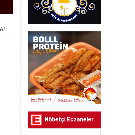
ayılan
Yazıyı Büyüt
Nöbetçi Eczaneler