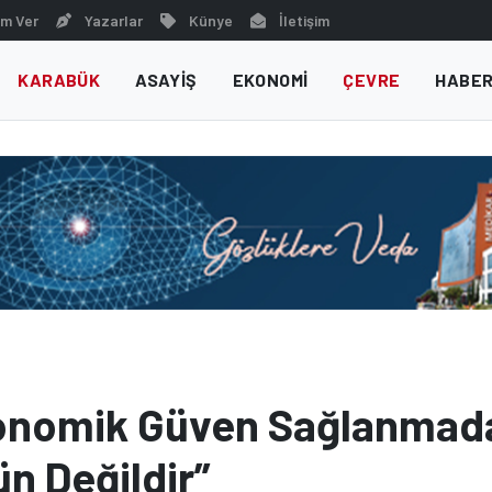
m Ver
Yazarlar
Künye
İletişim
KARABÜK
ASAYIŞ
EKONOMI
ÇEVRE
HABER
konomik Güven Sağlanmad
n Değildir”