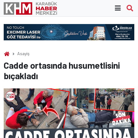
Skip
to
content
Asayiş
Cadde ortasında husumetlisini
bıçakladı