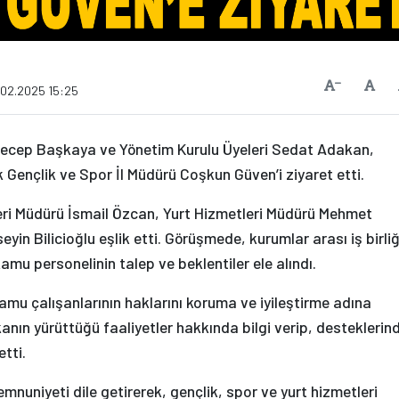
Vars
Yazıyı Küçült
.02.2025 15:25
cep Başkaya ve Yönetim Kurulu Üyeleri Sedat Adakan,
ençlik ve Spor İl Müdürü Coşkun Güven’i ziyaret etti.
eri Müdürü İsmail Özcan, Yurt Hizmetleri Müdürü Mehmet
in Bilicioğlu eşlik etti. Görüşmede, kurumlar arası iş birliğ
kamu personelinin talep ve beklentiler ele alındı.
u çalışanlarının haklarını koruma ve iyileştirme adına
kanın yürüttüğü faaliyetler hakkında bilgi verip, desteklerin
tti.
nuniyeti dile getirerek, gençlik, spor ve yurt hizmetleri