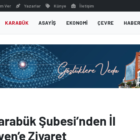
m Ver
Yazarlar
Künye
İletişim
KARABÜK
ASAYIŞ
EKONOMI
ÇEVRE
HABER
rabük Şubesi’nden İl
en’e Ziyaret