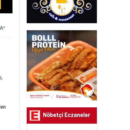
ayılan
Yazıyı Büyüt
i,
den
Nöbetçi Eczaneler