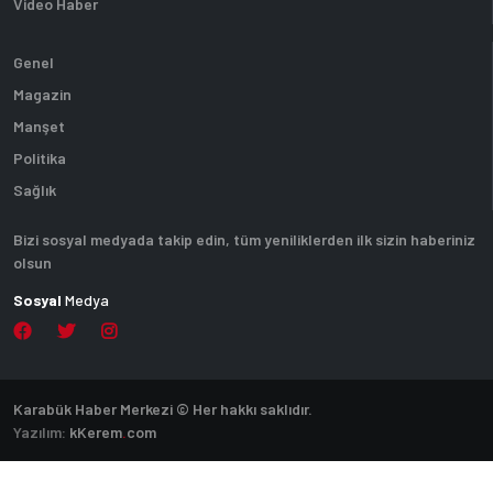
Video Haber
Genel
Magazin
Manşet
Politika
Sağlık
Bizi sosyal medyada takip edin, tüm yeniliklerden ilk sizin haberiniz
olsun
Sosyal
Medya
Karabük Haber Merkezi © Her hakkı saklıdır.
Yazılım:
k
Kerem
.
com