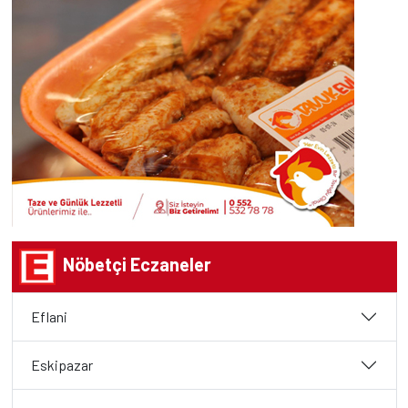
Nöbetçi Eczaneler
Eflani
Eskipazar