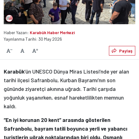
Haber Yazarı:
Karabük Haber Merkezi
Yayınlanma Tarihi: 30 May 2026
Varsayılan
Paylaş
Yazıyı Küçült
Yazıyı Büyüt
Karabük
’ün UNESCO Dünya Miras Listesi’nde yer alan
tarihi ilçesi Safranbolu, Kurban Bayramı’nın son
gününde ziyaretçi akınına uğradı. Tarihi çarşıda
yoğunluk yaşanırken, esnaf hareketlilikten memnun
kaldı.
“En iyi korunan 20 kent” arasında gösterilen
Safranbolu, bayram tatili boyunca yerli ve yabancı
turistlerin uğrak noktalarından biri oldu. Osmanlı