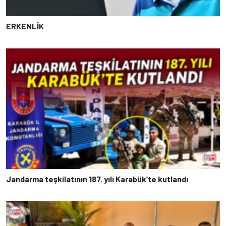
ERKENLİK
Jandarma teşkilatının 187. yılı Karabük’te kutlandı