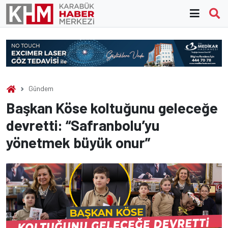
Skip
to
content
Gündem
Başkan Köse koltuğunu geleceğe
devretti: “Safranbolu’yu
yönetmek büyük onur”