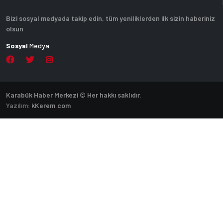
Bizi sosyal medyada takip edin, tüm yeniliklerden ilk sizin haberiniz
olsun
Sosyal
Medya
Karabük Haber Merkezi © Her hakkı saklıdır.
Yazılım:
k
Kerem
.
com