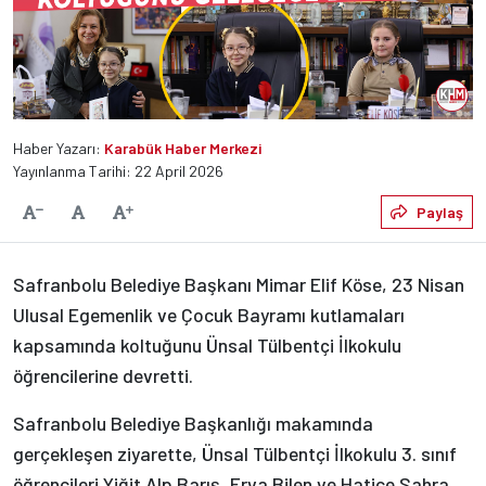
Haber Yazarı:
Karabük Haber Merkezi
Yayınlanma Tarihi: 22 April 2026
Varsayılan
Paylaş
Yazıyı Küçült
Yazıyı Büyüt
Safranbolu Belediye Başkanı Mimar Elif Köse, 23 Nisan
Ulusal Egemenlik ve Çocuk Bayramı kutlamaları
kapsamında koltuğunu Ünsal Tülbentçi İlkokulu
öğrencilerine devretti.
Safranbolu Belediye Başkanlığı makamında
gerçekleşen ziyarette, Ünsal Tülbentçi İlkokulu 3. sınıf
öğrencileri Yiğit Alp Barış, Erva Bilen ve Hatice Sahra