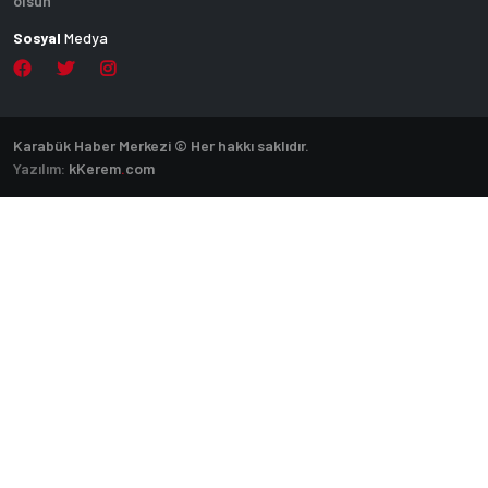
olsun
Sosyal
Medya
Karabük Haber Merkezi © Her hakkı saklıdır.
Yazılım:
k
Kerem
.
com