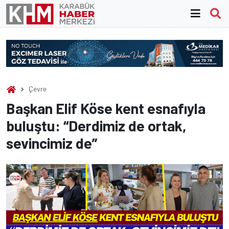
Skip
to
content
Çevre
Başkan Elif Köse kent esnafıyla
buluştu: “Derdimiz de ortak,
sevincimiz de”