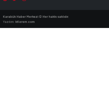
Karabük Haber Merkezi © Her hakkı saklıdır.
Yazılım:
k
Kerem
.
com