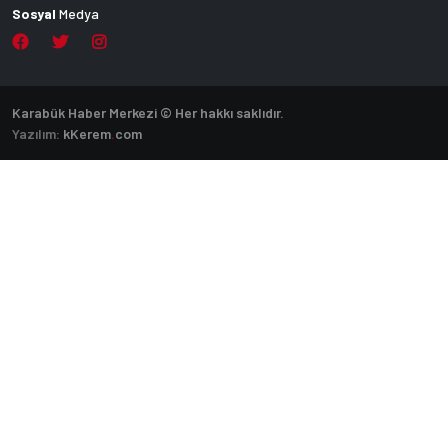
Sosyal
Medya
Karabük Haber Merkezi © Her hakkı saklıdır.
Yazılım:
k
Kerem
.
com