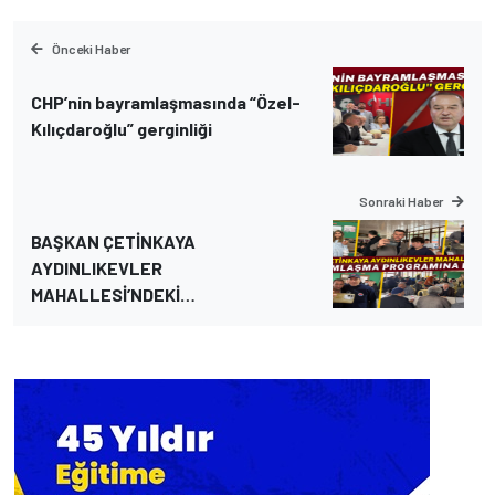
Önceki Haber
CHP’nin bayramlaşmasında “Özel-
Kılıçdaroğlu” gerginliği
Sonraki Haber
BAŞKAN ÇETİNKAYA
AYDINLIKEVLER
MAHALLESİ’NDEKİ
BAYRAMLAŞMA PROGRAMINA
KATILDI