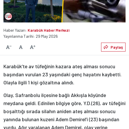
Haber Yazarı:
Karabük Haber Merkezi
Yayınlanma Tarihi: 29 May 2026
Varsayılan
Paylaş
Yazıyı Küçült
Yazıyı Büyüt
Karabük’te av tüfeğinin kazara ateş alması sonucu
başından vurulan 23 yaşındaki genç hayatını kaybetti.
Olayla ilgili 1 kişi gözaltına alındı.
Olay, Safranbolu ilçesine bağlı Akkışla köyünde
meydana geldi. Edinilen bilgiye göre, Y.D.(26), av tüfeğini
boşalttığı sırada silahın aniden ateş alması sonucu
yanında bulunan kuzeni Adem Demirel’i (23) başından
vurdu. Ağır yaralanan Adem Demirel, olay yerine